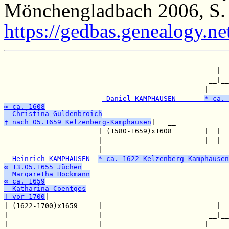
Mönchengladbach 2006, S.
https://gedbas.genealogy.n
                                                     __

                                                    |  

                                                  __|__

                                                 |     

 Daniel KAMPHAUSEN       
* ca. 
∞ ca. 1608
  Christina Güldenbroich
† nach 05.1659 Kelzenberg-Kamphausen
|   __

                       | (1580-1659)x1608        |  |  

                       |                         |__|__

                       |                               

 Heinrich KAMPHAUSEN  
* ca. 1622 Kelzenberg-Kamphausen
∞ 13.05.1655 Jüchen
  Margaretha Hockmann
∞ ca. 1659
  Katharina Coentges
† vor 1700
|                             __

| (1622-1700)x1659     |                            |  

|                      |                          __|__

|                      |                         |     
