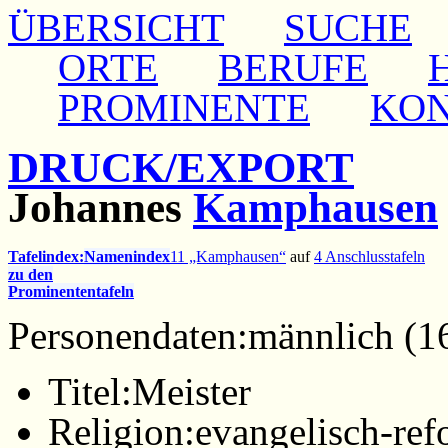
ÜBERSICHT
SUCHE
ORTE
BERUFE
PROMINENTE
KO
DRUCK/EXPORT
Johannes
Kamphausen
Tafelindex:
Namenindex
11 „Kamphausen“
auf
4 Anschlusstafeln
zu den
Prominententafeln
Personendaten:
männlich (1
Titel:
Meister
Religion:
evangelisch-ref