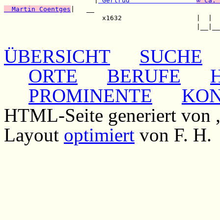
                       |
 Gertrud                 
∞ ca. 
  Martin Coentges
|   __

                         x1632                   |  |  

                                                 |__|__

ÜBERSICHT
SUCHE
ORTE
BERUFE
PROMINENTE
KO
HTML-Seite generiert von
Layout
optimiert
von F. H.