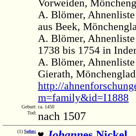
Vorweiden, Mönchengl
A. Blömer, Ahnenlist
aus Beek, Mönchengla
A. Blömer, Ahnenliste
1738 bis 1754 in Inde
A. Blömer, Ahnenliste
Gierath, Mönchenglad
http://ahnenforschung
m=family&id=I1888
Geburt:
ca. 1450
nach 1507
Tod:
Johann
es Nickel
(
(1)
Sohn:
♥