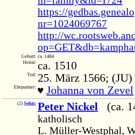
https://gedbas.genealo
nr=1024069767
http://wc.rootsweb.an
op=GET&db=kamphau
Geburt:
ca. 1484
ca. 1510
Heirat:
25. März 1566; (JU)
Tod:
Johanna von Zevel
Ehepartner:
♥
Peter Nickel
(ca. 14
(2)
Sohn:
katholisch
L. Müller-Westphal, 