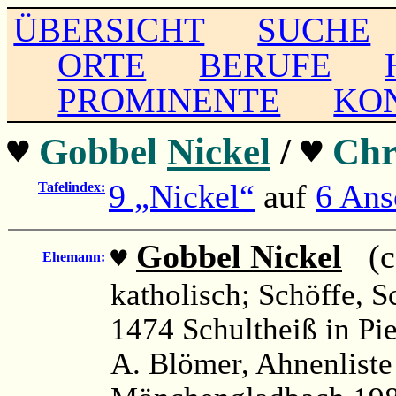
ÜBERSICHT
SUCHE
ORTE
BERUFE
PROMINENTE
KO
♥
Gobbel
Nickel
/
♥
Chr
9 „Nickel“
auf
6 Ans
Tafelindex:
Gobbel Nickel
(ca
♥
Ehemann:
katholisch; Schöffe, S
1474 Schultheiß in Pie
A. Blömer, Ahnenlist