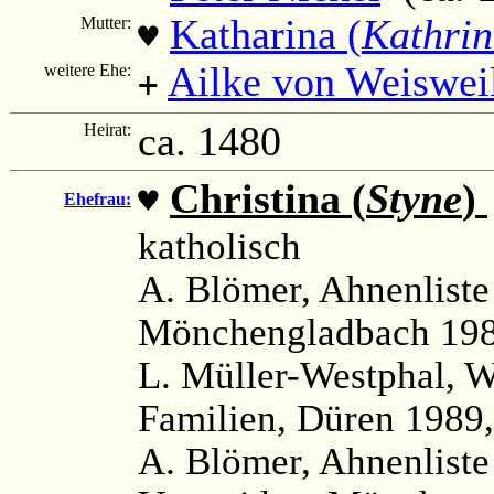
Katharina (
Kathrin
Mutter:
♥
Ailke von Weiswei
weitere Ehe:
+
ca. 1480
Heirat:
Christina (
Styne
)
♥
Ehefrau:
katholisch
A. Blömer, Ahnenlist
Mönchengladbach 198
L. Müller-Westphal, 
Familien, Düren 1989,
A. Blömer, Ahnenliste