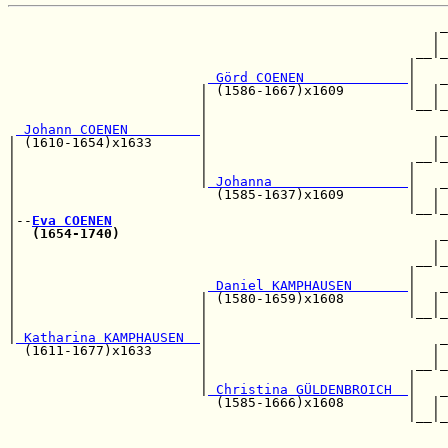
                                                      _
                                                     | 
                                                   __|_
                                                  |    
 Görd COENEN             
|   _
                        | (1586-1667)x1609        |  | 
                        |                         |__|_
                        |                              
 Johann COENEN         
|                             _
| (1610-1654)x1633      |                            | 
|                       |                          __|_
|                       |                         |    
|                       |
 Johanna                 
|   _
|                         (1585-1637)x1609        |  | 
|                                                 |__|_
|--
Eva COENEN
|  
(1654-1740)
                                        _
|                                                    | 
|                                                  __|_
|                                                 |    
|                        
 Daniel KAMPHAUSEN       
|   _
|                       | (1580-1659)x1608        |  | 
|                       |                         |__|_
|                       |                              
|
 Katharina KAMPHAUSEN  
|                             _
  (1611-1677)x1633      |                            | 
                        |                          __|_
                        |                         |    
                        |
 Christina GÜLDENBROICH  
|   _
                          (1585-1666)x1608        |  | 
                                                  |__|_