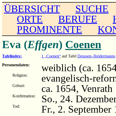
ÜBERSICHT
SUCHE
ORTE
BERUFE
PROMINENTE
KO
Eva (
Effgen
)
Coenen
Tafelindex:
1 „Coenen“
auf Tafel
Deussen–Heidermanns
weiblich (ca. 165
Personendaten:
evangelisch-refor
Religion:
ca. 1654, Venrath
Geburt:
So., 24. Dezembe
Konfirmation:
Fr., 2. September
Tod: