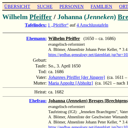
ÜBERSICHT
SUCHE
PERSONEN
FAMILIEN
OR
Wilhelm
Pfeiffer
/
Johanna (
Jenneken
)
Bre
Tafelindex:
1 „Pfeiffer“
auf
4 Anschlusstafeln
Ehemann:
Wilhelm Pfeiffer
(1650 – ca. 1686)
evangelisch-reformiert
A. Blömer, Ahnenliste Johann Peter Keller, * 3
https://gedbas.genealogy.net/datenblatt.jsp?nr=
Geburt:
Taufe:
So., 3. April 1650
Tod:
ca. 1686
Vater:
Johann
es Pfeiffer [der Jüngere]
(ca. 1611 –
Mutter:
Maria Appoltz [Abholtz]
(ca. 1621 – nach 
Heirat:
ca. 1682
Ehefrau:
Johanna (
Jenneken
) Bresges [Brechtgens
evangelisch-reformiert
Taufeintrag (IGI): „Jenneken Braechtgens“, Vate
A. Blömer, Ahnenliste der Geschwister Wienand
A. Blömer, Ahnenliste Johann Peter Keller, * 3
https://gedbas.genealogy.net/datenblatt.jsp?nr=