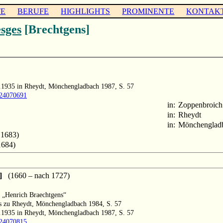
TE
BERUFE
HIGHLIGHTS
PROMINENTE
KONTAK
sges
[Brechtgens]
.4.1935 in Rheydt, Mönchengladbach 1987, S. 57
1024070691
in:
Zoppenbroich
in:
Rheydt
in:
Mönchenglad
 1683)
1684)
]
(1660 – nach 1727)
r „Henrich Braechtgens“
ts zu Rheydt, Mönchengladbach 1984, S. 57
.4.1935 in Rheydt, Mönchengladbach 1987, S. 57
1024070815