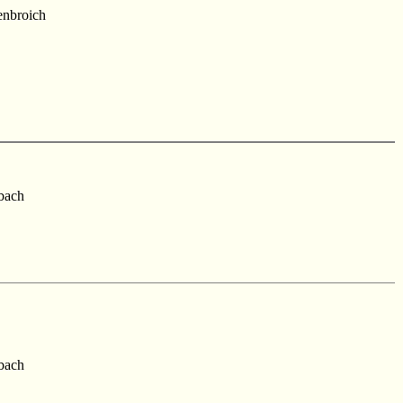
nbroich
bach
bach