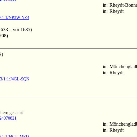
in:
Rheydt-Bonne
in:
Rheydt
M9.1.1/NP3W-NZ4
633 – vor 1685)
708)
2)
in:
Mönchenglad
in:
Rheydt
903/1:1:J4GL-9QN
Eltern genannt
1024070821
in:
Mönchenglad
in:
Rheydt
M9.1.1/J4GL-MPD