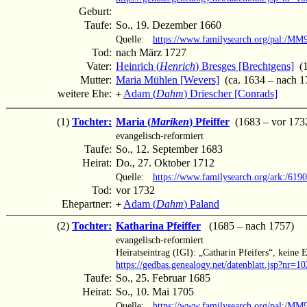
Geburt:
Taufe:
So., 19. Dezember 1660
Quelle:
https://www.familysearch.org/pal:/M
Tod:
nach März 1727
Vater:
Heinrich (
Henrich
) Bresges [Brechtgens]
(1
Mutter:
Maria Mühlen [Wevers]
(ca. 1634 – nach 1
weitere Ehe:
Adam (
Dahm
) Driescher [Conrads]
+
(1)
Tochter:
Maria (
Mariken
) Pfeiffer
(1683 – vor 173
evangelisch-reformiert
Taufe:
So., 12. September 1683
Heirat:
Do., 27. Oktober 1712
Quelle:
https://www.familysearch.org/ark:/61
Tod:
vor 1732
Ehepartner:
Adam (
Dahm
) Paland
+
(2)
Tochter:
Katharina Pfeiffer
(1685 – nach 1757)
evangelisch-reformiert
Heiratseintrag (IGI): „Catharin Pfeifers“, keine 
https://gedbas.genealogy.net/datenblatt.jsp?nr=
Taufe:
So., 25. Februar 1685
Heirat:
So., 10. Mai 1705
Quelle:
https://www.familysearch.org/pal:/M