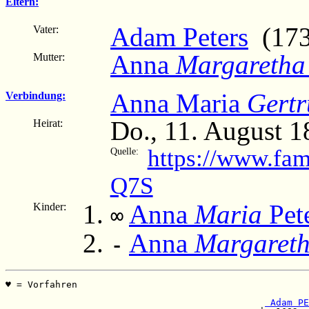
Eltern:
Adam Peters
(173
Vater:
Anna
Margaretha
Mutter:
Anna Maria
Gertr
Verbindung:
Do., 11. August 
Heirat:
https://www.fam
Quelle:
Q7S
Anna
Maria
Pet
Kinder:
∞
Anna
Margaret
-
♥ = Vorfahren                                          
                                                       
 Adam PE