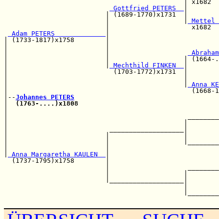
                                              | x1682  
 Gottfried PETERS  
|        
                          | (1689-1770)x1731  |        
                          |                   |
 Mettel 
                          |                     x1682  
 Adam PETERS             
|

| (1733-1817)x1758        |                            
|                         |                            
|                         |                    
 Abraham
|                         |                   | (1664-.
|                         |
 Mechthild FINKEN  
|

|                           (1703-1772)x1731  |        
|                                             |        
|                                             |
 Anna KE
|                                               (1668-1
|--
Johannes PETERS
|  
(1763-....)x1808
                                    
|                                                      
|                                              ________
|                                             |        
|                          ___________________|        
|                         |                   |        
|                         |                   |________
|                         |                            
|
 Anna Margaretha KAULEN  
|                            
  (1737-1795)x1758        |                            
                          |                    ________
                          |                   |        
                          |___________________|        
                                              |        
                                              |________