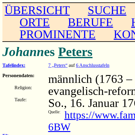
ÜBERSICHT
SUCHE
ORTE
BERUFE
PROMINENTE
KO
Johann
es
Peters
Tafelindex:
7 „Peters“
auf
6 Anschlusstafeln
männlich (1763 – .
Personendaten:
evangelisch-refor
Religion:
So., 16. Januar 1
Taufe:
https://www.fam
Quelle:
6BW