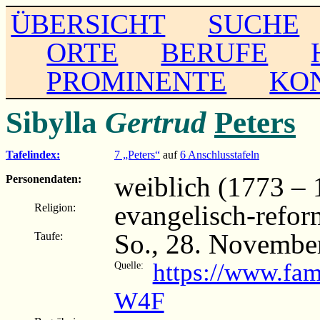
ÜBERSICHT
SUCHE
ORTE
BERUFE
PROMINENTE
KO
Sibylla
Gertrud
Peters
Tafelindex:
7 „Peters“
auf
6 Anschlusstafeln
weiblich (1773 – 
Personendaten:
evangelisch-refor
Religion:
So., 28. Novembe
Taufe:
https://www.fam
Quelle:
W4F