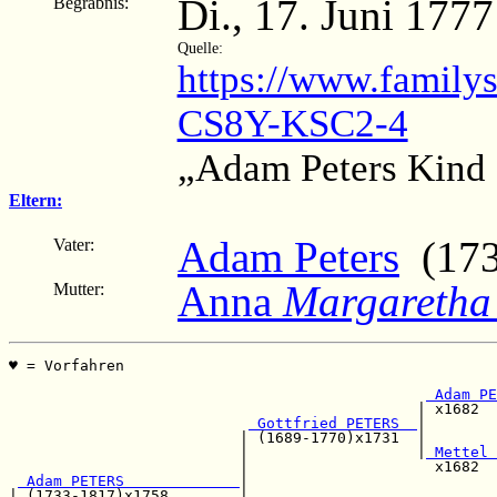
Di., 17. Juni 177
Begräbnis:
Quelle:
https://www.family
CS8Y-KSC2-4
„Adam Peters Kind S
Eltern:
Adam Peters
(173
Vater:
Anna
Margaretha
Mutter:
♥ = Vorfahren                                          
                                                       
 Adam PE
                                              | x1682  
 Gottfried PETERS  
|        
                          | (1689-1770)x1731  |        
                          |                   |
 Mettel 
                          |                     x1682  
 Adam PETERS             
|

| (1733-1817)x1758        |                            