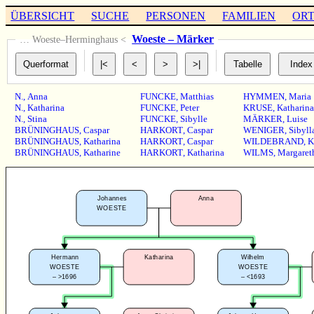
ÜBERSICHT
SUCHE
PERSONEN
FAMILIEN
OR
Woeste – Märker
… Woeste–Herminghaus <
N.
,
Anna
FUNCKE
,
Matthias
HYMMEN
,
Maria
N.
,
Katharina
FUNCKE
,
Peter
KRUSE
,
Katharina
N.
,
Stina
FUNCKE
,
Sibylle
MÄRKER
,
Luise
BRÜNINGHAUS
,
Caspar
HARKORT
,
Caspar
WENIGER
,
Sibyll
BRÜNINGHAUS
,
Katharina
HARKORT
,
Caspar
WILDEBRAND
,
K
BRÜNINGHAUS
,
Katharine
HARKORT
,
Katharina
WILMS
,
Margaret
Johannes
Anna
WOESTE
Hermann
Katharina
Wilhelm
WOESTE
WOESTE
–
>1696
–
<1693