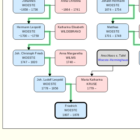
Johannes
Anna Christina
Johann Hermann
WOESTE
WOESTE
~1658 – 1736
~1664 – 1741
1674 – 1754
Hermann Leopold
Katharina Elisabeth
Matthias
WOESTE
WILDEBRAND
WOESTE
~1700 – ~1759
1701 – 1748
Joh. Christoph Friedr.
Anna Margaretha
Anschluss s. Tafel
WOESTE
WILMS
Woeste–Herminghaus
1747 – 1820
1740 –
Joh. Ludolf Leopold
Maria Katharina
WOESTE
KRUSE
1778 – 1856
1779 –
Friedrich
WOESTE
1807 – 1878