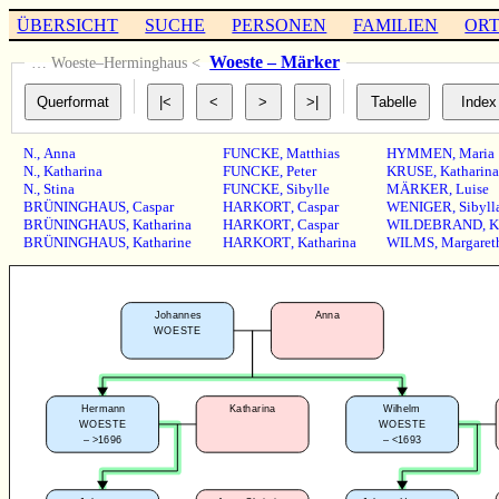
ÜBERSICHT
SUCHE
PERSONEN
FAMILIEN
OR
Woeste – Märker
… Woeste–Herminghaus <
N.
,
Anna
FUNCKE
,
Matthias
HYMMEN
,
Maria
N.
,
Katharina
FUNCKE
,
Peter
KRUSE
,
Katharina
N.
,
Stina
FUNCKE
,
Sibylle
MÄRKER
,
Luise
BRÜNINGHAUS
,
Caspar
HARKORT
,
Caspar
WENIGER
,
Sibyll
BRÜNINGHAUS
,
Katharina
HARKORT
,
Caspar
WILDEBRAND
,
K
BRÜNINGHAUS
,
Katharine
HARKORT
,
Katharina
WILMS
,
Margaret
Johannes
Anna
WOESTE
Hermann
Katharina
Wilhelm
WOESTE
WOESTE
–
>1696
–
<1693