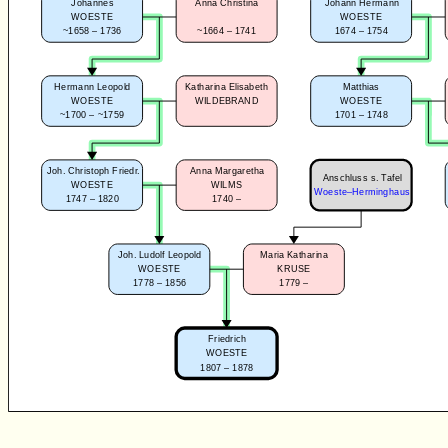
Johannes
Anna Christina
Johann Hermann
WOESTE
WOESTE
~1658 – 1736
~1664 – 1741
1674 – 1754
Hermann Leopold
Katharina Elisabeth
Matthias
WOESTE
WILDEBRAND
WOESTE
~1700 – ~1759
1701 – 1748
Joh. Christoph Friedr.
Anna Margaretha
Anschluss s. Tafel
WOESTE
WILMS
Woeste–Herminghaus
1747 – 1820
1740 –
Joh. Ludolf Leopold
Maria Katharina
WOESTE
KRUSE
1778 – 1856
1779 –
Friedrich
WOESTE
1807 – 1878