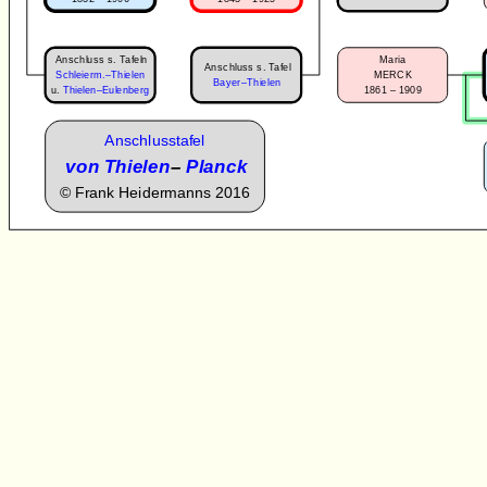
Anschluss s. Tafeln
Maria
Anschluss s. Tafel
Schleierm.–Thielen
MERCK
Bayer–Thielen
1861 – 1909
u.
Thielen–Eulenberg
Anschlusstafel
von Thielen
–
Planck
©
Frank Heidermanns 2016