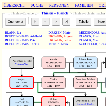
ÜBERSICHT
SUCHE
PERSONEN
FAMILIEN
OR
Thielen – Planck
… Thielen–Eulenberg <
> Thielen–Schleiermache
BLANK
,
Ida
DIRKSEN
,
Marie
MIDDENDORF
,
Ama
BOEDDINGHAUS
,
Adelheid
FROWEIN
,
August
PLANCK
,
Erwin
BOEDDINGHAUS
,
Peter
FROWEIN
,
Selma
PLANCK
,
Max
BOEDDINGHAUS
,
Thekla
MERCK
,
Marie
SCHOELLER
,
Alexa
Amalia
Johann Peter
Anschluss s. Tafel
MIDDENDORF
BOEDDINGHAUS
Thielen–Eller
1793 – 1823
1788 – 1837
August
Thekla
Franziska Adelheid
FROWEIN
BOEDDINGHAUS
BOEDDINGHAUS
1805 – 1850
1819 – 1897
1816 – 1908
Karl
Selma
Anschluss s. Tafel
von THIELEN
FROWEIN
Cockerill–Thielen
1832 – 1906
1843 – 1925