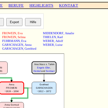
TE
BERUFE
HIGHLIGHTS
KONTAKT
FROWEIN
,
Eva
MIDDENDORF
,
Amalie
FROWEIN
,
Selma
THIELEN
,
Karl
FUHRMANN
,
Eva
WEBER
,
Adolf
GARSCHAGEN
,
Anna
WEBER
,
Luise
GARSCHAGEN
,
Gottfried
Anschluss s. Tafeln
NN
Engels–Eller
,
661
Henkel
und
Sombart
Anna
Gottfried
FROWEIN
GARSCHAGEN
~1624 – 1694
~1612 – 1672
Anna Gertrud