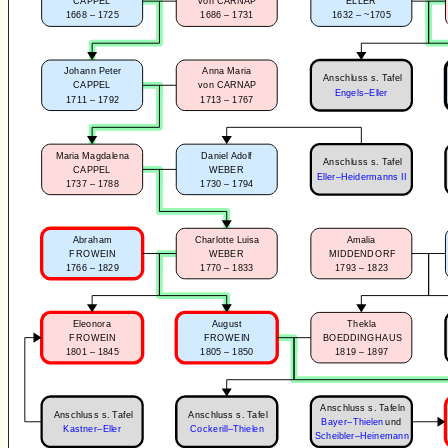
CAPPEL
von CARNAP
ELLER
1668 – 1725
1686 – 1731
1632 – ~1705
Johann Peter
Anna Maria
Anschluss s. Tafel
CAPPEL
von CARNAP
Engels–Eller
1711 – 1792
1713 – 1767
Maria Magdalena
Daniel Adolf
Anschluss s. Tafel
CAPPEL
WEBER
Eller–Heidermanns II
1737 – 1788
1730 – 1794
Abraham
Charlotte Luisa
Amalia
FROWEIN
WEBER
MIDDENDORF
1766 – 1829
1770 – 1833
1793 – 1823
Eleonora
August
Thekla
FROWEIN
FROWEIN
BOEDDINGHAUS
1801 – 1845
1805 – 1850
1819 – 1897
Anschluss s. Tafeln
Anschluss s. Tafel
Anschluss s. Tafel
Bayer–Thielen
und
Kastner–Eller
Cockerill–Thielen
Scheibler–Heinemann