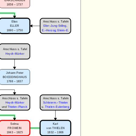
GARSCHAGEN
1658 – 1737
Anschluss s. Tafeln
Elias
ELLER
Eller–Jung-Stilling
,
1690 – 1750
E.–Herzog
,
Gleim–E.
Anschluss s. Tafel
Heydt–Märker
Johann Peter
BOEDDINGHAUS
1788 – 1837
Anschluss s. Tafeln
Anschluss s. Tafeln
Heydt–Märker
Schleierm.–Thielen
und
Thielen–Planck
u.
Thielen–Eulenberg
Selma
Karl
FROWEIN
von THIELEN
1843 – 1925
1832 – 1906