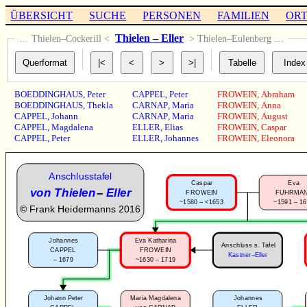
ÜBERSICHT
SUCHE
PERSONEN
FAMILIEN
OR
Thielen – Eller
… Thielen–Cockerill <
> Thielen–Eulenberg …
BOEDDINGHAUS
,
Peter
CAPPEL
,
Peter
FROWEIN
,
Abraham
BOEDDINGHAUS
,
Thekla
CARNAP
,
Maria
FROWEIN
,
Anna
CAPPEL
,
Johann
CARNAP
,
Maria
FROWEIN
,
August
CAPPEL
,
Magdalena
ELLER
,
Elias
FROWEIN
,
Caspar
CAPPEL
,
Peter
ELLER
,
Johannes
FROWEIN
,
Eleonora
Anschlusstafel
Caspar
Eva
von Thielen
–
Eller
FROWEIN
FUHRMA
~1580 – <1653
~1591 – 1
©
Frank Heidermanns 2016
Johannes
Eva Katharina
Anschluss s. Tafel
CAPPEL
FROWEIN
Kastner–Eller
–
1679
~1630 – 1719
Johann Peter
Maria Magdalena
Johannes