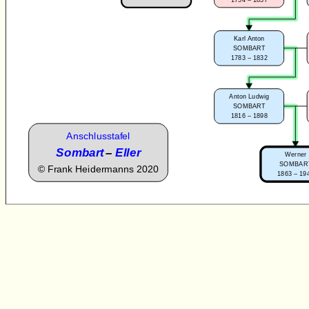
Karl Anton
SOMBART
1783 – 1832
Anton Ludwig
SOMBART
1816 – 1898
Anschlusstafel
Sombart
–
Eller
Werner
SOMBAR
©
Frank Heidermanns 2020
1863 – 19