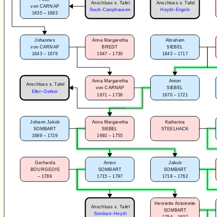
Anschluss s. Tafel
Anschluss s. Tafel
von CARNAP
Soult–Camphausen
Heydt–Engels
1635 – 1693
Johannes
Anna Margaretha
Abraham
von CARNAP
BREDT
SIEBEL
1643 – 1679
1647 – 1730
1643 – 1717
Anna Margaretha
Anton
Anschluss s. Tafel
von CARNAP
SIEBEL
Eller–Oetker
1671 – 1736
1670 – 1721
Johann Jakob
Anna Margaretha
Katharina
SOMBART
SIEBEL
STEELHACK
1689 – 1729
1692 – 1755
Gerharda
Anton
Jakob
BOURGEOIS
SOMBART
SOMBART
–
1789
1715 – 1797
1719 – 1762
Henriette Antoinette
Anschluss s. Tafel
SOMBART
Sombart–Heydt
1754 – 1837