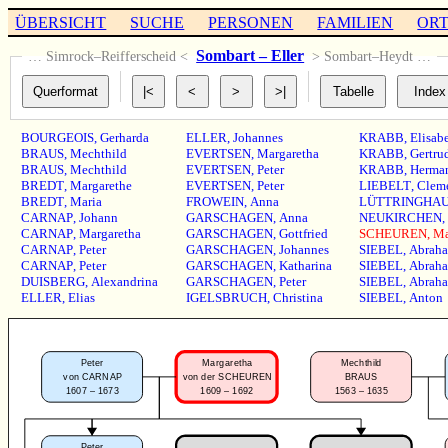
ÜBERSICHT
SUCHE
PERSONEN
FAMILIEN
OR
Sombart – Eller
… Simrock–Reifferscheid <
> Sombart–Heydt …
BOURGEOIS
,
Gerharda
ELLER
,
Johannes
KRABB
,
Elisab
BRAUS
,
Mechthild
EVERTSEN
,
Margaretha
KRABB
,
Gertru
BRAUS
,
Mechthild
EVERTSEN
,
Peter
KRABB
,
Herma
BREDT
,
Margarethe
EVERTSEN
,
Peter
LIEBELT
,
Clem
BREDT
,
Maria
FROWEIN
,
Anna
LÜTTRINGHA
CARNAP
,
Johann
GARSCHAGEN
,
Anna
NEUKIRCHEN
,
CARNAP
,
Margaretha
GARSCHAGEN
,
Gottfried
SCHEUREN
,
Ma
CARNAP
,
Peter
GARSCHAGEN
,
Johannes
SIEBEL
,
Abrah
CARNAP
,
Peter
GARSCHAGEN
,
Katharina
SIEBEL
,
Abrah
DUISBERG
,
Alexandrina
GARSCHAGEN
,
Peter
SIEBEL
,
Abrah
ELLER
,
Elias
IGELSBRUCH
,
Christina
SIEBEL
,
Anton
Peter
Margaretha
Mechthild
von CARNAP
von der SCHEUREN
BRAUS
1607 – 1673
1609 – 1692
1563 – 1635
Peter