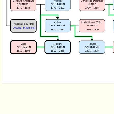
Johanna Christiane
August
Christliebe Dorothea
SCHNABEL
SCHUMANN
KUNZE
1770 – 1836
1773 – 1823
1790 – 1868
Julius
Emilie Sophie Wilh.
Anschluss s. Tafel
SCHUMANN
LORENZ
Lessing–Schumann
1805 – 1833
1810 – 1860
Clara
Robert
Richard
SCHUMANN
SCHUMANN
SCHUMANN
1819 – 1896
1810 – 1856
1831 – 1888