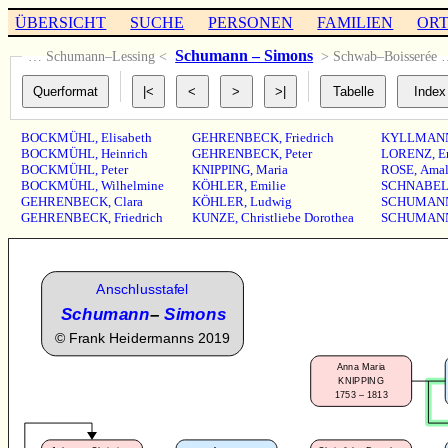
ÜBERSICHT
SUCHE
PERSONEN
FAMILIEN
OR
Schumann – Simons
… Schumann–Lessing <
> Schwab–Boisserée
BOCKMÜHL
,
Elisabeth
GEHRENBECK
,
Friedrich
KYLLMAN
BOCKMÜHL
,
Heinrich
GEHRENBECK
,
Peter
LORENZ
,
E
BOCKMÜHL
,
Peter
KNIPPING
,
Maria
ROSE
,
Amal
BOCKMÜHL
,
Wilhelmine
KÖHLER
,
Emilie
SCHNABE
GEHRENBECK
,
Clara
KÖHLER
,
Ludwig
SCHUMAN
GEHRENBECK
,
Friedrich
KUNZE
,
Christliebe Dorothea
SCHUMAN
Anschlusstafel
Schumann
–
Simons
©
Frank Heidermanns 2019
Anna Maria
KNIPPING
1753 – 1813