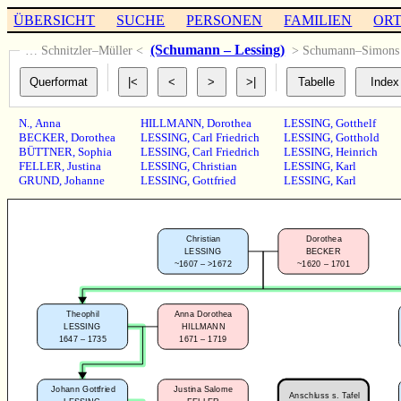
ÜBERSICHT
SUCHE
PERSONEN
FAMILIEN
OR
(Schumann – Lessing)
… Schnitzler–Müller <
> Schumann–Simon
N.
,
Anna
HILLMANN
,
Dorothea
LESSING
,
Gotthelf
BECKER
,
Dorothea
LESSING
,
Carl Friedrich
LESSING
,
Gotthold
BÜTTNER
,
Sophia
LESSING
,
Carl Friedrich
LESSING
,
Heinrich
FELLER
,
Justina
LESSING
,
Christian
LESSING
,
Karl
GRUND
,
Johanne
LESSING
,
Gottfried
LESSING
,
Karl
Christian
Dorothea
LESSING
BECKER
~1607 – >1672
~1620 – 1701
Theophil
Anna Dorothea
LESSING
HILLMANN
1647 – 1735
1671 – 1719
Johann Gottfried
Justina Salome
Anschluss s. Tafel