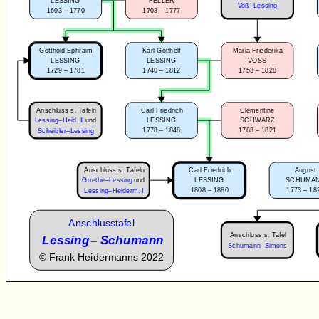
LESSING
FELLER
Voß–Lessing
1693 – 1770
1703 – 1777
Gotthold Ephraim
Karl Gotthelf
Maria Friederika
LESSING
LESSING
VOSS
1729 – 1781
1740 – 1812
1753 – 1828
Anschluss s. Tafeln
Carl Friedrich
Clementine
Lessing–Heid. II
und
LESSING
SCHWARZ
1778 – 1848
1783 – 1821
Scheibler–Lessing
Anschluss s. Tafeln
Carl Friedrich
August
Goethe–Lessing
und
LESSING
SCHUMA
1808 – 1880
1773 – 18
Lessing–Heiderm. I
Anschlusstafel
Anschluss s. Tafel
Lessing
–
Schumann
Schumann–Simons
©
Frank Heidermanns 2022