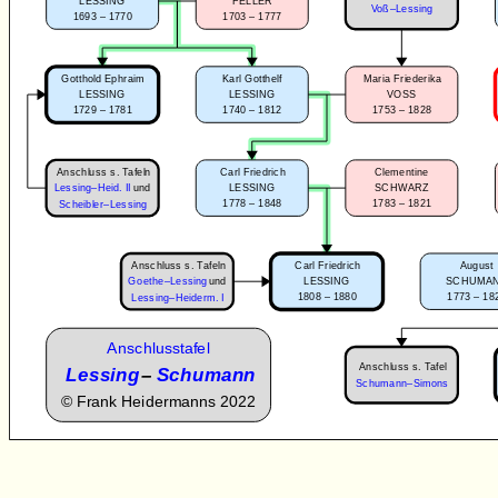
LESSING
FELLER
Voß–Lessing
1693 – 1770
1703 – 1777
Gotthold Ephraim
Karl Gotthelf
Maria Friederika
LESSING
LESSING
VOSS
1729 – 1781
1740 – 1812
1753 – 1828
Anschluss s. Tafeln
Carl Friedrich
Clementine
Lessing–Heid. II
und
LESSING
SCHWARZ
1778 – 1848
1783 – 1821
Scheibler–Lessing
Anschluss s. Tafeln
Carl Friedrich
August
Goethe–Lessing
und
LESSING
SCHUMA
1808 – 1880
1773 – 18
Lessing–Heiderm. I
Anschlusstafel
Anschluss s. Tafel
Lessing
–
Schumann
Schumann–Simons
©
Frank Heidermanns 2022