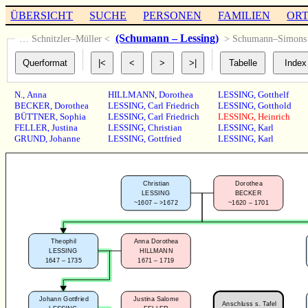
ÜBERSICHT
SUCHE
PERSONEN
FAMILIEN
OR
(Schumann – Lessing)
… Schnitzler–Müller <
> Schumann–Simon
N.
,
Anna
HILLMANN
,
Dorothea
LESSING
,
Gotthelf
BECKER
,
Dorothea
LESSING
,
Carl Friedrich
LESSING
,
Gotthold
BÜTTNER
,
Sophia
LESSING
,
Carl Friedrich
LESSING
,
Heinrich
FELLER
,
Justina
LESSING
,
Christian
LESSING
,
Karl
GRUND
,
Johanne
LESSING
,
Gottfried
LESSING
,
Karl
Christian
Dorothea
LESSING
BECKER
~1607 – >1672
~1620 – 1701
Theophil
Anna Dorothea
LESSING
HILLMANN
1647 – 1735
1671 – 1719
Johann Gottfried
Justina Salome
Anschluss s. Tafel