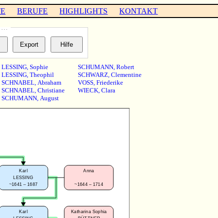
TE
BERUFE
HIGHLIGHTS
KONTAKT
s …
LESSING
,
Sophie
SCHUMANN
,
Robert
LESSING
,
Theophil
SCHWARZ
,
Clementine
SCHNABEL
,
Abraham
VOSS
,
Friederike
SCHNABEL
,
Christiane
WIECK
,
Clara
SCHUMANN
,
August
Karl
Anna
LESSING
~1641 – 1687
~1644 – 1714
Karl
Katharina Sophia