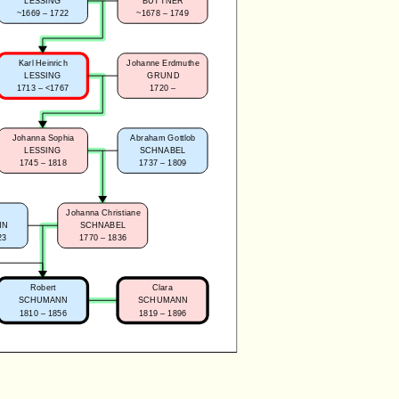
LESSING
BÜTTNER
~1669 – 1722
~1678 – 1749
Karl Heinrich
Johanne Erdmuthe
LESSING
GRUND
1713 – <1767
1720 –
Johanna Sophia
Abraham Gottlob
LESSING
SCHNABEL
1745 – 1818
1737 – 1809
Johanna Christiane
NN
SCHNABEL
23
1770 – 1836
Robert
Clara
SCHUMANN
SCHUMANN
1810 – 1856
1819 – 1896