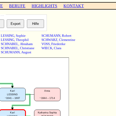
TE
BERUFE
HIGHLIGHTS
KONTAKT
s …
LESSING
,
Sophie
SCHUMANN
,
Robert
LESSING
,
Theophil
SCHWARZ
,
Clementine
SCHNABEL
,
Abraham
VOSS
,
Friederike
SCHNABEL
,
Christiane
WIECK
,
Clara
SCHUMANN
,
August
Karl
Anna
LESSING
~1641 – 1687
~1644 – 1714
Karl
Katharina Sophia