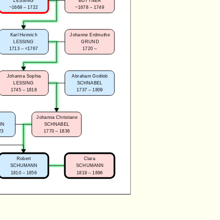
LESSING
BÜTTNER
~1669 – 1722
~1678 – 1749
Karl Heinrich
Johanne Erdmuthe
LESSING
GRUND
1713 – <1767
1720 –
Johanna Sophia
Abraham Gottlob
LESSING
SCHNABEL
1745 – 1818
1737 – 1809
Johanna Christiane
NN
SCHNABEL
23
1770 – 1836
Robert
Clara
SCHUMANN
SCHUMANN
1810 – 1856
1819 – 1896