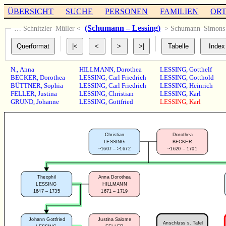
ÜBERSICHT
SUCHE
PERSONEN
FAMILIEN
OR
(Schumann – Lessing)
… Schnitzler–Müller <
> Schumann–Simon
N.
,
Anna
HILLMANN
,
Dorothea
LESSING
,
Gotthelf
BECKER
,
Dorothea
LESSING
,
Carl Friedrich
LESSING
,
Gotthold
BÜTTNER
,
Sophia
LESSING
,
Carl Friedrich
LESSING
,
Heinrich
FELLER
,
Justina
LESSING
,
Christian
LESSING
,
Karl
GRUND
,
Johanne
LESSING
,
Gottfried
LESSING
,
Karl
Christian
Dorothea
LESSING
BECKER
~1607 – >1672
~1620 – 1701
Theophil
Anna Dorothea
LESSING
HILLMANN
1647 – 1735
1671 – 1719
Johann Gottfried
Justina Salome
Anschluss s. Tafel