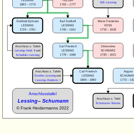
LESSING
FELLER
Voß–Lessing
1693 – 1770
1703 – 1777
Gotthold Ephraim
Karl Gotthelf
Maria Friederika
LESSING
LESSING
VOSS
1729 – 1781
1740 – 1812
1753 – 1828
Anschluss s. Tafeln
Carl Friedrich
Clementine
Lessing–Heid. II
und
LESSING
SCHWARZ
1778 – 1848
1783 – 1821
Scheibler–Lessing
Anschluss s. Tafeln
Carl Friedrich
August
Goethe–Lessing
und
LESSING
SCHUMA
1808 – 1880
1773 – 18
Lessing–Heiderm. I
Anschlusstafel
Anschluss s. Tafel
Lessing
–
Schumann
Schumann–Simons
©
Frank Heidermanns 2022