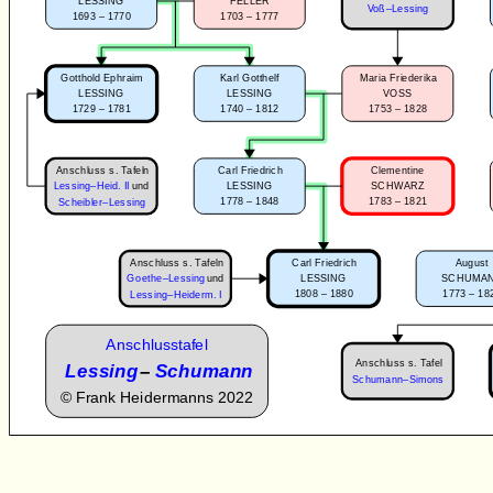
LESSING
FELLER
Voß–Lessing
1693 – 1770
1703 – 1777
Gotthold Ephraim
Karl Gotthelf
Maria Friederika
LESSING
LESSING
VOSS
1729 – 1781
1740 – 1812
1753 – 1828
Anschluss s. Tafeln
Carl Friedrich
Clementine
Lessing–Heid. II
und
LESSING
SCHWARZ
1778 – 1848
1783 – 1821
Scheibler–Lessing
Anschluss s. Tafeln
Carl Friedrich
August
Goethe–Lessing
und
LESSING
SCHUMA
1808 – 1880
1773 – 18
Lessing–Heiderm. I
Anschlusstafel
Anschluss s. Tafel
Lessing
–
Schumann
Schumann–Simons
©
Frank Heidermanns 2022