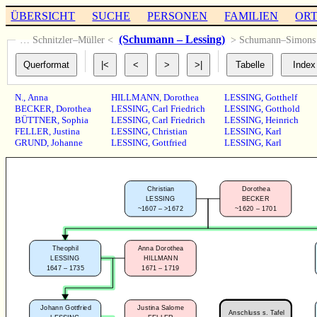
ÜBERSICHT
SUCHE
PERSONEN
FAMILIEN
OR
(Schumann – Lessing)
… Schnitzler–Müller <
> Schumann–Simon
N.
,
Anna
HILLMANN
,
Dorothea
LESSING
,
Gotthelf
BECKER
,
Dorothea
LESSING
,
Carl Friedrich
LESSING
,
Gotthold
BÜTTNER
,
Sophia
LESSING
,
Carl Friedrich
LESSING
,
Heinrich
FELLER
,
Justina
LESSING
,
Christian
LESSING
,
Karl
GRUND
,
Johanne
LESSING
,
Gottfried
LESSING
,
Karl
Christian
Dorothea
LESSING
BECKER
~1607 – >1672
~1620 – 1701
Theophil
Anna Dorothea
LESSING
HILLMANN
1647 – 1735
1671 – 1719
Johann Gottfried
Justina Salome
Anschluss s. Tafel