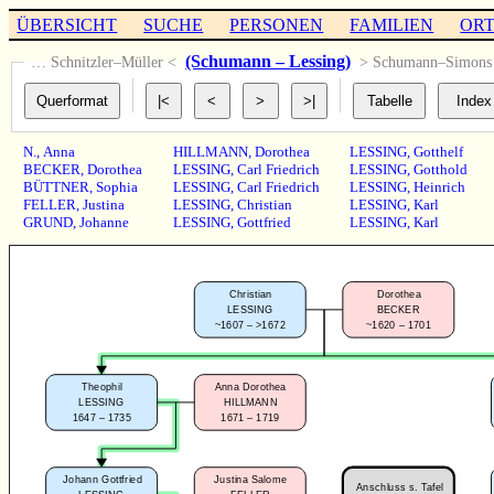
ÜBERSICHT
SUCHE
PERSONEN
FAMILIEN
OR
(Schumann – Lessing)
… Schnitzler–Müller <
> Schumann–Simon
N.
,
Anna
HILLMANN
,
Dorothea
LESSING
,
Gotthelf
BECKER
,
Dorothea
LESSING
,
Carl Friedrich
LESSING
,
Gotthold
BÜTTNER
,
Sophia
LESSING
,
Carl Friedrich
LESSING
,
Heinrich
FELLER
,
Justina
LESSING
,
Christian
LESSING
,
Karl
GRUND
,
Johanne
LESSING
,
Gottfried
LESSING
,
Karl
Christian
Dorothea
LESSING
BECKER
~1607 – >1672
~1620 – 1701
Theophil
Anna Dorothea
LESSING
HILLMANN
1647 – 1735
1671 – 1719
Johann Gottfried
Justina Salome
Anschluss s. Tafel