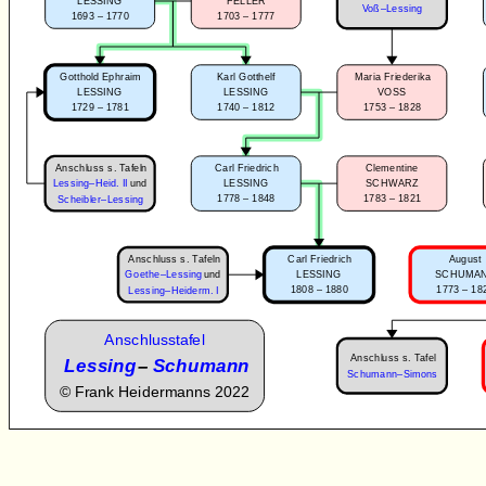
LESSING
FELLER
Voß–Lessing
1693 – 1770
1703 – 1777
Gotthold Ephraim
Karl Gotthelf
Maria Friederika
LESSING
LESSING
VOSS
1729 – 1781
1740 – 1812
1753 – 1828
Anschluss s. Tafeln
Carl Friedrich
Clementine
Lessing–Heid. II
und
LESSING
SCHWARZ
1778 – 1848
1783 – 1821
Scheibler–Lessing
Anschluss s. Tafeln
Carl Friedrich
August
Goethe–Lessing
und
LESSING
SCHUMA
1808 – 1880
1773 – 18
Lessing–Heiderm. I
Anschlusstafel
Anschluss s. Tafel
Lessing
–
Schumann
Schumann–Simons
©
Frank Heidermanns 2022