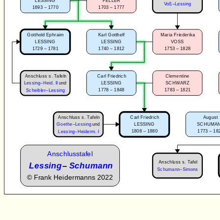
LESSING
FELLER
Voß–Lessing
1693 – 1770
1703 – 1777
Gotthold Ephraim
Karl Gotthelf
Maria Friederika
LESSING
LESSING
VOSS
1729 – 1781
1740 – 1812
1753 – 1828
Anschluss s. Tafeln
Carl Friedrich
Clementine
Lessing–Heid. II
und
LESSING
SCHWARZ
1778 – 1848
1783 – 1821
Scheibler–Lessing
Anschluss s. Tafeln
Carl Friedrich
August
Goethe–Lessing
und
LESSING
SCHUMA
1808 – 1880
1773 – 18
Lessing–Heiderm. I
Anschlusstafel
Anschluss s. Tafel
Lessing
–
Schumann
Schumann–Simons
©
Frank Heidermanns 2022