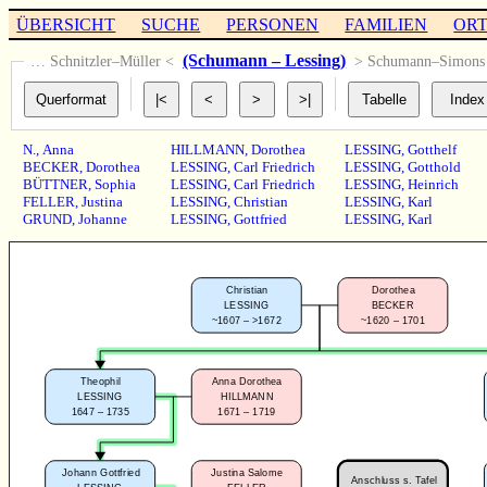
ÜBERSICHT
SUCHE
PERSONEN
FAMILIEN
OR
(Schumann – Lessing)
… Schnitzler–Müller <
> Schumann–Simon
N.
,
Anna
HILLMANN
,
Dorothea
LESSING
,
Gotthelf
BECKER
,
Dorothea
LESSING
,
Carl Friedrich
LESSING
,
Gotthold
BÜTTNER
,
Sophia
LESSING
,
Carl Friedrich
LESSING
,
Heinrich
FELLER
,
Justina
LESSING
,
Christian
LESSING
,
Karl
GRUND
,
Johanne
LESSING
,
Gottfried
LESSING
,
Karl
Christian
Dorothea
LESSING
BECKER
~1607 – >1672
~1620 – 1701
Theophil
Anna Dorothea
LESSING
HILLMANN
1647 – 1735
1671 – 1719
Johann Gottfried
Justina Salome
Anschluss s. Tafel