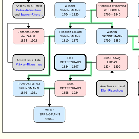
Anschluss s. Tafeln
Wilhelm
Friederika Wilhelmina
Delius–Rittershaus
SPRINGMANN
WEDDIGEN
1764 – 1820
1766 – 1840
und
Spener–Rittersh.
Johanna Lisette
Friedrich Eduard
Wilhelm
de RAADT
SPRINGMANN
SPRINGMANN
1824 – 1902
1810 – 1873
1799 – 1886
Emil
Julia Hedwig
Anschluss s. Tafel
RITTERSHAUS
LUCAS
Märker–Rittershaus
1834 – 1897
1834 – 1895
Friedrich Eduard
Anna
Anschluss s. Tafel
SPRINGMANN
RITTERSHAUS
Eller–Rittershaus
1846 – 1921
1858 – 1924
Walter
SPRINGMANN
1886 –