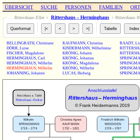
ÜBERSICHT
SUCHE
PERSONEN
FAMILIEN
OR
Rittershaus – Herminghaus
… Rittershaus–Eller <
> Rittershaus–
BELLINGRATH
,
Christiane
KAUFMANN
,
Christina
RAADT
,
Li
DÖRR
,
Luise
KINDERMANN
,
Wilhelmine
RITTERSH
FISCHER
,
Magdalene
KRÖNIG
,
Johann
RITTERSH
HERMINGHAUS
,
Carl
KRÖNIG
,
Johanna
SPRINGM
HERMINGHAUS
,
Wilhelm
KRÖNIG
,
Magdalena
SPRINGM
HERMINGHAUS
,
Wilhelm
KRÖNIG
,
Wilhelm
SPRINGM
JOHANNING
,
Johanne
LUCAS
,
Hedwig
SPRINGM
Anschlusstafel
Anschluss s. Tafel
Rittershaus
–
Herminghaus
Rittershaus–Oetker
©
Frank Heidermanns 2019
Wilhelm
Christina Agnes
Friedrich Wilhelm
SPRINGMANN
KAUFMANN
WEDDIGEN
1718 – 1774
1732 – 1821
1729 – 1787