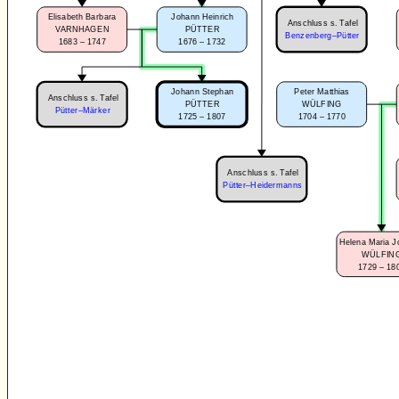
Elisabeth Barbara
Johann Heinrich
Anschluss s. Tafel
VARNHAGEN
PÜTTER
Benzenberg–Pütter
1683 – 1747
1676 – 1732
Peter Matthias
Johann Stephan
Anschluss s. Tafel
WÜLFING
PÜTTER
Pütter–Märker
1704 – 1770
1725 – 1807
Anschluss s. Tafel
Pütter–Heidermanns
Helena Maria 
WÜLFIN
1729 – 18