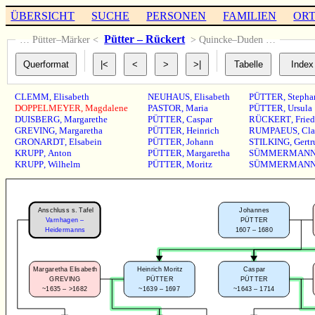
ÜBERSICHT
SUCHE
PERSONEN
FAMILIEN
OR
Pütter – Rückert
… Pütter–Märker <
> Quincke–Duden …
CLEMM
,
Elisabeth
NEUHAUS
,
Elisabeth
PÜTTER
,
Stepha
DOPPELMEYER
,
Magdalene
PASTOR
,
Maria
PÜTTER
,
Ursula
DUISBERG
,
Margarethe
PÜTTER
,
Caspar
RÜCKERT
,
Fried
GREVING
,
Margaretha
PÜTTER
,
Heinrich
RUMPAEUS
,
Cla
GRONARDT
,
Elsabein
PÜTTER
,
Johann
STILKING
,
Gertr
KRUPP
,
Anton
PÜTTER
,
Margaretha
SÜMMERMAN
KRUPP
,
Wilhelm
PÜTTER
,
Moritz
SÜMMERMAN
Anschluss s. Tafel
Johannes
Varnhagen –
PÜTTER
1607 – 1680
Heidermanns
Margaretha Elisabeth
Caspar
Heinrich Moritz
GREVING
PÜTTER
PÜTTER
~1635 – >1682
~1643 – 1714
~1639 – 1697