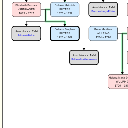
Elisabeth Barbara
Johann Heinrich
Anschluss s. Tafel
VARNHAGEN
PÜTTER
Benzenberg–Pütter
1683 – 1747
1676 – 1732
Peter Matthias
Johann Stephan
Anschluss s. Tafel
WÜLFING
PÜTTER
Pütter–Märker
1704 – 1770
1725 – 1807
Anschluss s. Tafel
Pütter–Heidermanns
Helena Maria 
WÜLFIN
1729 – 18