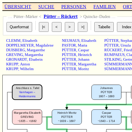
ÜBERSICHT
SUCHE
PERSONEN
FAMILIEN
OR
Pütter – Rückert
… Pütter–Märker <
> Quincke–Duden …
CLEMM
,
Elisabeth
NEUHAUS
,
Elisabeth
PÜTTER
,
Stepha
DOPPELMEYER
,
Magdalene
PASTOR
,
Maria
PÜTTER
,
Ursula
DUISBERG
,
Margarethe
PÜTTER
,
Caspar
RÜCKERT
,
Fried
GREVING
,
Margaretha
PÜTTER
,
Heinrich
RUMPAEUS
,
Cla
GRONARDT
,
Elsabein
PÜTTER
,
Johann
STILKING
,
Gertr
KRUPP
,
Anton
PÜTTER
,
Margaretha
SÜMMERMAN
KRUPP
,
Wilhelm
PÜTTER
,
Moritz
SÜMMERMAN
Anschluss s. Tafel
Johannes
Varnhagen –
PÜTTER
1607 – 1680
Heidermanns
Margaretha Elisabeth
Caspar
Heinrich Moritz
GREVING
PÜTTER
PÜTTER
~1635 – >1682
~1643 – 1714
~1639 – 1697