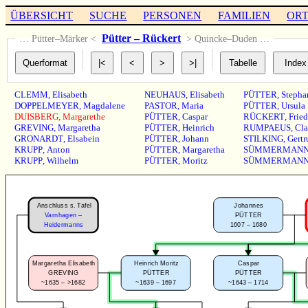
ÜBERSICHT
SUCHE
PERSONEN
FAMILIEN
OR
Pütter – Rückert
… Pütter–Märker <
> Quincke–Duden …
CLEMM
,
Elisabeth
NEUHAUS
,
Elisabeth
PÜTTER
,
Stepha
DOPPELMEYER
,
Magdalene
PASTOR
,
Maria
PÜTTER
,
Ursula
DUISBERG
,
Margarethe
PÜTTER
,
Caspar
RÜCKERT
,
Fried
GREVING
,
Margaretha
PÜTTER
,
Heinrich
RUMPAEUS
,
Cla
GRONARDT
,
Elsabein
PÜTTER
,
Johann
STILKING
,
Gertr
KRUPP
,
Anton
PÜTTER
,
Margaretha
SÜMMERMAN
KRUPP
,
Wilhelm
PÜTTER
,
Moritz
SÜMMERMAN
Anschluss s. Tafel
Johannes
Varnhagen –
PÜTTER
1607 – 1680
Heidermanns
Margaretha Elisabeth
Caspar
Heinrich Moritz
GREVING
PÜTTER
PÜTTER
~1635 – >1682
~1643 – 1714
~1639 – 1697