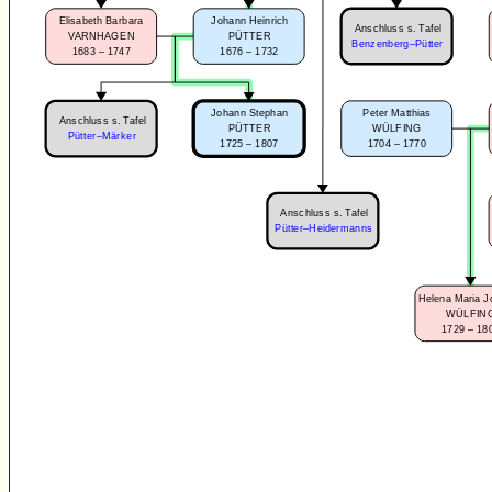
Elisabeth Barbara
Johann Heinrich
Anschluss s. Tafel
VARNHAGEN
PÜTTER
Benzenberg–Pütter
1683 – 1747
1676 – 1732
Peter Matthias
Johann Stephan
Anschluss s. Tafel
WÜLFING
PÜTTER
Pütter–Märker
1704 – 1770
1725 – 1807
Anschluss s. Tafel
Pütter–Heidermanns
Helena Maria 
WÜLFIN
1729 – 18