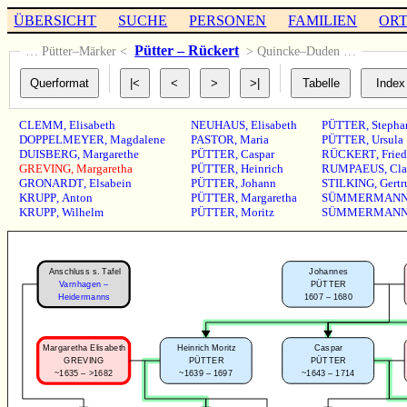
ÜBERSICHT
SUCHE
PERSONEN
FAMILIEN
OR
Pütter – Rückert
… Pütter–Märker <
> Quincke–Duden …
CLEMM
,
Elisabeth
NEUHAUS
,
Elisabeth
PÜTTER
,
Stepha
DOPPELMEYER
,
Magdalene
PASTOR
,
Maria
PÜTTER
,
Ursula
DUISBERG
,
Margarethe
PÜTTER
,
Caspar
RÜCKERT
,
Fried
GREVING
,
Margaretha
PÜTTER
,
Heinrich
RUMPAEUS
,
Cla
GRONARDT
,
Elsabein
PÜTTER
,
Johann
STILKING
,
Gertr
KRUPP
,
Anton
PÜTTER
,
Margaretha
SÜMMERMAN
KRUPP
,
Wilhelm
PÜTTER
,
Moritz
SÜMMERMAN
Anschluss s. Tafel
Johannes
Varnhagen –
PÜTTER
1607 – 1680
Heidermanns
Margaretha Elisabeth
Caspar
Heinrich Moritz
GREVING
PÜTTER
PÜTTER
~1635 – >1682
~1643 – 1714
~1639 – 1697