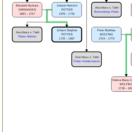
Elisabeth Barbara
Johann Heinrich
Anschluss s. Tafel
VARNHAGEN
PÜTTER
Benzenberg–Pütter
1683 – 1747
1676 – 1732
Peter Matthias
Johann Stephan
Anschluss s. Tafel
WÜLFING
PÜTTER
Pütter–Märker
1704 – 1770
1725 – 1807
Anschluss s. Tafel
Pütter–Heidermanns
Helena Maria 
WÜLFIN
1729 – 18