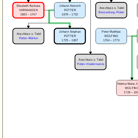
Elisabeth Barbara
Johann Heinrich
Anschluss s. Tafel
VARNHAGEN
PÜTTER
Benzenberg–Pütter
1683 – 1747
1676 – 1732
Peter Matthias
Johann Stephan
Anschluss s. Tafel
WÜLFING
PÜTTER
Pütter–Märker
1704 – 1770
1725 – 1807
Anschluss s. Tafel
Pütter–Heidermanns
Helena Maria 
WÜLFIN
1729 – 18