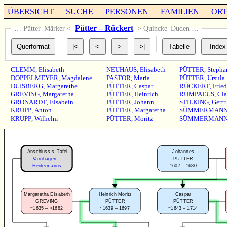
ÜBERSICHT
SUCHE
PERSONEN
FAMILIEN
OR
Pütter – Rückert
… Pütter–Märker <
> Quincke–Duden …
CLEMM
,
Elisabeth
NEUHAUS
,
Elisabeth
PÜTTER
,
Stepha
DOPPELMEYER
,
Magdalene
PASTOR
,
Maria
PÜTTER
,
Ursula
DUISBERG
,
Margarethe
PÜTTER
,
Caspar
RÜCKERT
,
Fried
GREVING
,
Margaretha
PÜTTER
,
Heinrich
RUMPAEUS
,
Cla
GRONARDT
,
Elsabein
PÜTTER
,
Johann
STILKING
,
Gertr
KRUPP
,
Anton
PÜTTER
,
Margaretha
SÜMMERMAN
KRUPP
,
Wilhelm
PÜTTER
,
Moritz
SÜMMERMAN
Anschluss s. Tafel
Johannes
Varnhagen –
PÜTTER
1607 – 1680
Heidermanns
Margaretha Elisabeth
Caspar
Heinrich Moritz
GREVING
PÜTTER
PÜTTER
~1635 – >1682
~1643 – 1714
~1639 – 1697