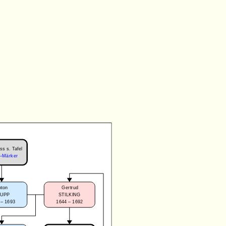
ss s. Tafel
–Märker
nton
Gertrud
RUPP
STILKING
 – 1693
1644 – 1692