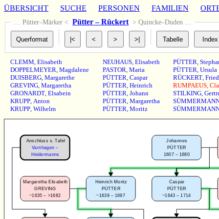
ÜBERSICHT
SUCHE
PERSONEN
FAMILIEN
ORT
Pütter – Rückert
… Pütter–Märker <
> Quincke–Duden …
CLEMM
,
Elisabeth
NEUHAUS
,
Elisabeth
PÜTTER
,
Stepha
DOPPELMEYER
,
Magdalene
PASTOR
,
Maria
PÜTTER
,
Ursula
DUISBERG
,
Margarethe
PÜTTER
,
Caspar
RÜCKERT
,
Fried
GREVING
,
Margaretha
PÜTTER
,
Heinrich
RUMPAEUS
,
Cla
GRONARDT
,
Elsabein
PÜTTER
,
Johann
STILKING
,
Gertr
KRUPP
,
Anton
PÜTTER
,
Margaretha
SÜMMERMAN
KRUPP
,
Wilhelm
PÜTTER
,
Moritz
SÜMMERMAN
Anschluss s. Tafel
Johannes
Varnhagen –
PÜTTER
1607 – 1680
Heidermanns
Margaretha Elisabeth
Caspar
Heinrich Moritz
GREVING
PÜTTER
PÜTTER
~1635 – >1682
~1643 – 1714
~1639 – 1697