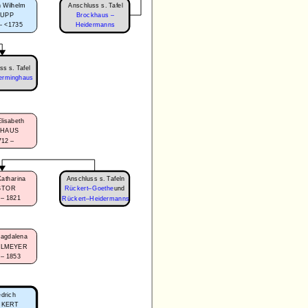
Anschluss s. Tafel
 Wilhelm
Brockhaus –
RUPP
– <1735
Heidermanns
ss s. Tafel
erminghaus
lisabeth
UHAUS
712 –
Anschluss s. Tafeln
Katharina
STOR
Rückert–Goethe
und
 – 1821
Rückert–Heidermanns
Magdalena
ELMEYER
 – 1853
edrich
CKERT