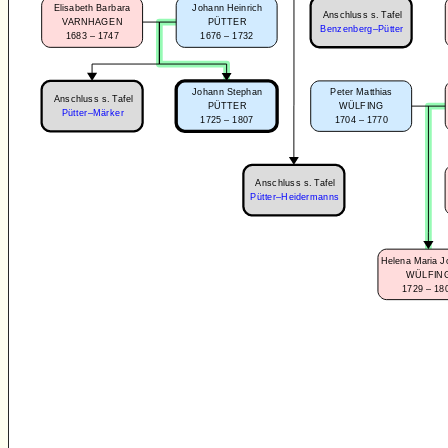
Elisabeth Barbara
Johann Heinrich
Anschluss s. Tafel
VARNHAGEN
PÜTTER
Benzenberg–Pütter
1683 – 1747
1676 – 1732
Peter Matthias
Johann Stephan
Anschluss s. Tafel
WÜLFING
PÜTTER
Pütter–Märker
1704 – 1770
1725 – 1807
Anschluss s. Tafel
Pütter–Heidermanns
Helena Maria 
WÜLFIN
1729 – 18