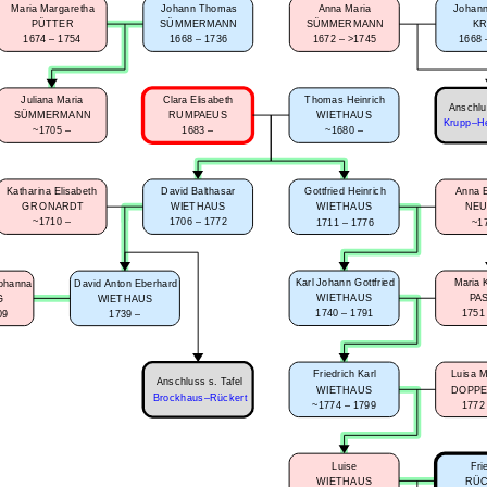
Maria Margaretha
Johann Thomas
Anna Maria
Johann
PÜTTER
SÜMMERMANN
SÜMMERMANN
K
1674 – 1754
1668 – 1736
1672 – >1745
1668 
Clara Elisabeth
Thomas Heinrich
Juliana Maria
Anschlu
RUMPAEUS
WIETHAUS
SÜMMERMANN
Krupp–H
1683 –
~1680 –
~1705 –
Katharina Elisabeth
David Balthasar
Gottfried Heinrich
Anna E
GRONARDT
WIETHAUS
WIETHAUS
NE
~1710 –
1706 – 1772
1711 – 1776
~1
Karl Johann Gottfried
Maria 
Johanna
David Anton Eberhard
WIETHAUS
PA
G
WIETHAUS
1740 – 1791
1751
09
1739 –
Friedrich Karl
Luisa 
Anschluss s. Tafel
WIETHAUS
DOPP
Brockhaus–Rückert
~1774 – 1799
1772
Luise
Fri
WIETHAUS
RÜ