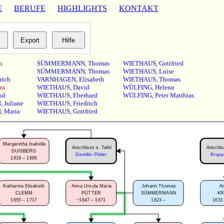
E
BERUFE
HIGHLIGHTS
KONTAKT
n
SÜMMERMANN
,
Thomas
WIETHAUS
,
Gottfried
SÜMMERMANN
,
Thomas
WIETHAUS
,
Luise
rich
VARNHAGEN
,
Elisabeth
WIETHAUS
,
Thomas
ra
WIETHAUS
,
David
WÜLFING
,
Helena
ud
WIETHAUS
,
Eberhard
WÜLFING
,
Peter Matthias
N
,
Juliane
WIETHAUS
,
Friedrich
N
,
Maria
WIETHAUS
,
Gottfried
Margaretha Isabella
Anschluss s. Tafel
Anschlu
DUISBERG
Davidis–Pütter
Krupp
1618 – 1695
Katharina Elisabeth
Anna Ursula Maria
Johann Thomas
A
CLEMM
PÜTTER
SÜMMERMANN
K
1655 – 1717
~1647 – 1671
1623 –
1631