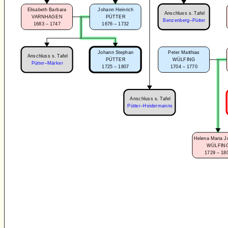
Elisabeth Barbara
Johann Heinrich
Anschluss s. Tafel
VARNHAGEN
PÜTTER
Benzenberg–Pütter
1683 – 1747
1676 – 1732
Peter Matthias
Johann Stephan
Anschluss s. Tafel
WÜLFING
PÜTTER
Pütter–Märker
1704 – 1770
1725 – 1807
Anschluss s. Tafel
Pütter–Heidermanns
Helena Maria 
WÜLFIN
1729 – 18