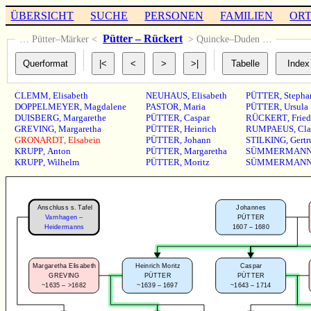
ÜBERSICHT
SUCHE
PERSONEN
FAMILIEN
OR
Pütter – Rückert
… Pütter–Märker <
> Quincke–Duden …
CLEMM
,
Elisabeth
NEUHAUS
,
Elisabeth
PÜTTER
,
Stepha
DOPPELMEYER
,
Magdalene
PASTOR
,
Maria
PÜTTER
,
Ursula
DUISBERG
,
Margarethe
PÜTTER
,
Caspar
RÜCKERT
,
Fried
GREVING
,
Margaretha
PÜTTER
,
Heinrich
RUMPAEUS
,
Cla
GRONARDT
,
Elsabein
PÜTTER
,
Johann
STILKING
,
Gertr
KRUPP
,
Anton
PÜTTER
,
Margaretha
SÜMMERMAN
KRUPP
,
Wilhelm
PÜTTER
,
Moritz
SÜMMERMAN
Anschluss s. Tafel
Johannes
Varnhagen –
PÜTTER
1607 – 1680
Heidermanns
Margaretha Elisabeth
Caspar
Heinrich Moritz
GREVING
PÜTTER
PÜTTER
~1635 – >1682
~1643 – 1714
~1639 – 1697