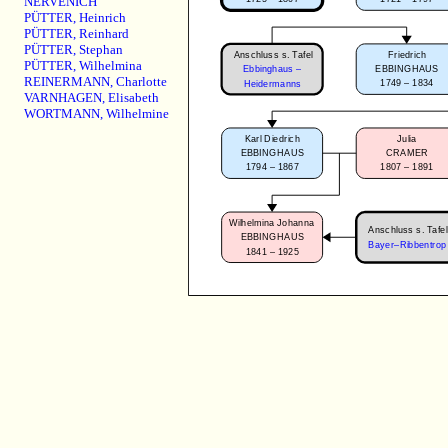
NERVENICH
PÜTTER
,
Heinrich
PÜTTER
,
Reinhard
PÜTTER
,
Stephan
Anschluss s. Tafel
Friedrich
PÜTTER
,
Wilhelmina
Ebbinghaus –
EBBINGHAUS
REINERMANN
,
Charlotte
1749 – 1834
Heidermanns
VARNHAGEN
,
Elisabeth
WORTMANN
,
Wilhelmine
Karl Diedrich
Julia
EBBINGHAUS
CRAMER
1794 – 1867
1807 – 1891
Wilhelmina Johanna
Anschluss s. Tafel
EBBINGHAUS
Bayer–Ribbentrop
1841 – 1925