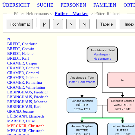
ÜBERSICHT
SUCHE
PERSONEN
FAMILIEN
ORT
Pütter – Märker
… Pütter–Heidermanns <
> Pütter–Rückert …
N.
BREDT
,
Charlotte
BREDT
,
Goswin
Anschluss s. Tafel
BREDT
,
Helene
Varnhagen –
BREDT
,
Karl
Heidermanns
CRAMER
,
Caspar
CRAMER
,
Gerhard
CRAMER
,
Gerhard
CRAMER
,
Julchen
Anschluss s. Tafel
N.
CRAMER
,
Katharina
Pütter–Heidermanns
CRAMER
,
Wilhelmina
EBBINGHAUS
,
Friedrich
EBBINGHAUS
,
Friedrich
Johann Heinrich
Elisabeth Barbara
EBBINGHAUS
,
Johanna
PÜTTER
VARNHAGEN
EBBINGHAUS
,
Karl
1676 – 1732
1683 – 1747
GRAND
,
Jeanne
LÜRMANN
,
Elisabeth
MÄRKER
,
Luise
MERCKER
,
Christoph
Johann Stephan
Johann Reinhard
MERCKER
,
Christoph
PÜTTER
PÜTTER
1725 – 1807
1721 – 1797