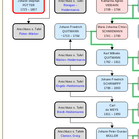
Anschluss s. Tafel
Johann Stephan
Katharina Agnes
PÜTTER
Röntgen –
VIEBAHN
1725 – 1807
1708 – 1784
Heidermanns
Johann Friedrich
Maria Johanna Christ.
Anschluss s. Tafel
QUITMANN
SCHMIEMANN
Pütter–Märker
~1710 – 1764
1741 – 1780
Karl Wilhelm
Anschluss s. Tafel
QUITMANN
Märker–Heidermanns
1762 – 1811
Johann Friedrich
Anschluss s. Tafel
SCHRIMPFF
Engels–Heidermanns
1786 – 1863
Carl
Anschluss s. Tafel
de WEYS
Bredt–Heidermanns
1811 – 1850
Anschluss s. Tafeln
Johann Peter Gustav
Clemen
,
Grieg
MÜLLER