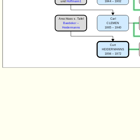
1844 – 1902
und
Hoffmann1
Anschluss s. Tafel
Carl
CLEMEN
Baedeker –
1865 – 1940
Heidermanns
Curt
HEIDERMANNS
1894 – 1972