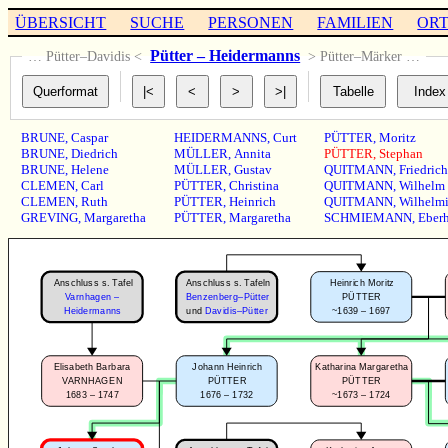
ÜBERSICHT
SUCHE
PERSONEN
FAMILIEN
OR
Pütter – Heidermanns
… Pütter–Davidis <
> Pütter–Märker …
BRUNE
,
Caspar
HEIDERMANNS
,
Curt
PÜTTER
,
Moritz
BRUNE
,
Diedrich
MÜLLER
,
Annita
PÜTTER
,
Stephan
BRUNE
,
Helene
MÜLLER
,
Gustav
QUITMANN
,
Friedrich
CLEMEN
,
Carl
PÜTTER
,
Christina
QUITMANN
,
Wilhelm
CLEMEN
,
Ruth
PÜTTER
,
Heinrich
QUITMANN
,
Wilhelm
GREVING
,
Margaretha
PÜTTER
,
Margaretha
SCHMIEMANN
,
Eber
Anschluss s. Tafel
Anschluss s. Tafeln
Heinrich Moritz
Varnhagen –
Benzenberg–Pütter
PÜTTER
~1639 – 1697
Heidermanns
und
Davidis–Pütter
Elisabeth Barbara
Johann Heinrich
Katharina Margaretha
VARNHAGEN
PÜTTER
PÜTTER
1683 – 1747
1676 – 1732
~1673 – 1724