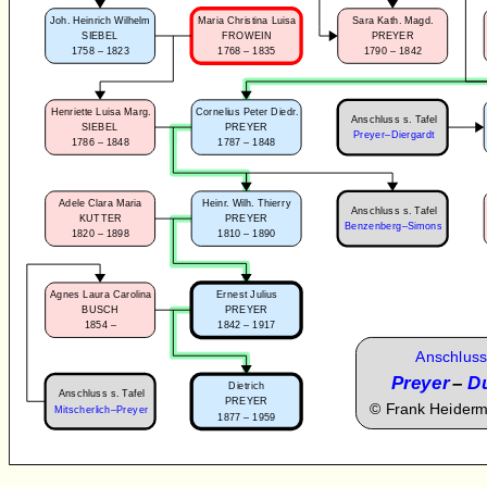
Joh. Heinrich Wilhelm
Maria Christina Luisa
Sara Kath. Magd.
SIEBEL
FROWEIN
PREYER
1758 – 1823
1768 – 1835
1790 – 1842
Henriette Luisa Marg.
Cornelius Peter Diedr.
Anschluss s. Tafel
SIEBEL
PREYER
Preyer–Diergardt
1786 – 1848
1787 – 1848
Adele Clara Maria
Heinr. Wilh. Thierry
Anschluss s. Tafel
KUTTER
PREYER
Benzenberg–Simons
1820 – 1898
1810 – 1890
Agnes Laura Carolina
Ernest Julius
BUSCH
PREYER
1854 –
1842 – 1917
Anschluss
Preyer
–
D
Dietrich
Anschluss s. Tafel
PREYER
©
Frank Heider
Mitscherlich–Preyer
1877 – 1959