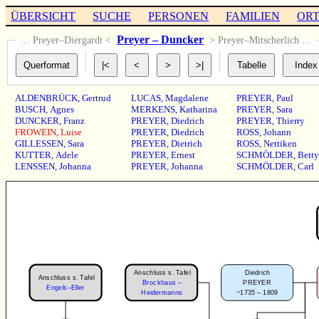
ÜBERSICHT
SUCHE
PERSONEN
FAMILIEN
OR
Preyer – Duncker
… Preyer–Diergardt <
> Preyer–Mitscherlich …
ALDENBRÜCK
,
Gertrud
LUCAS
,
Magdalene
PREYER
,
Paul
BUSCH
,
Agnes
MERKENS
,
Katharina
PREYER
,
Sara
DUNCKER
,
Franz
PREYER
,
Diedrich
PREYER
,
Thierry
FROWEIN
,
Luise
PREYER
,
Diedrich
ROSS
,
Johann
GILLESSEN
,
Sara
PREYER
,
Dietrich
ROSS
,
Nettiken
KUTTER
,
Adele
PREYER
,
Ernest
SCHMÖLDER
,
Betty
LENSSEN
,
Johanna
PREYER
,
Johanna
SCHMÖLDER
,
Carl
Anschluss s. Tafel
Diedrich
Anschluss s. Tafel
Brockhaus –
PREYER
Engels–Eller
~1735 – 1809
Heidermanns