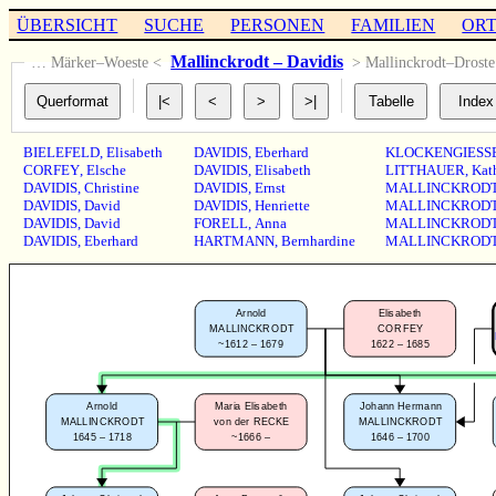
ÜBERSICHT
SUCHE
PERSONEN
FAMILIEN
OR
Mallinckrodt – Davidis
… Märker–Woeste <
> Mallinckrodt–Drost
BIELEFELD
,
Elisabeth
DAVIDIS
,
Eberhard
KLOCKENGIESS
CORFEY
,
Elsche
DAVIDIS
,
Elisabeth
LITTHAUER
,
Kat
DAVIDIS
,
Christine
DAVIDIS
,
Ernst
MALLINCKROD
DAVIDIS
,
David
DAVIDIS
,
Henriette
MALLINCKROD
DAVIDIS
,
David
FORELL
,
Anna
MALLINCKROD
DAVIDIS
,
Eberhard
HARTMANN
,
Bernhardine
MALLINCKROD
Arnold
Elisabeth
MALLINCKRODT
CORFEY
~1612 – 1679
1622 – 1685
Arnold
Maria Elisabeth
Johann Hermann
MALLINCKRODT
von der RECKE
MALLINCKRODT
1645 – 1718
~1666 –
1646 – 1700