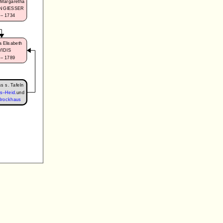
a Margaretha
NGIESSER
 – 1734
a Elisabeth
VIDIS
 – 1789
s s. Tafeln
s–Heid.
und
Brockhaus