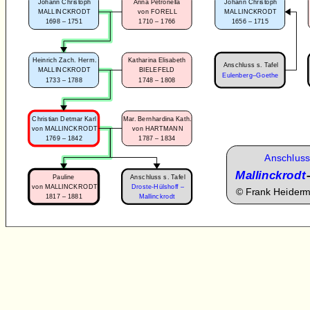
Johann Christoph
Anna Petronella
Johann Christoph
MALLINCKRODT
von FORELL
MALLINCKRODT
1698 – 1751
1710 – 1766
1656 – 1715
Heinrich Zach. Herm.
Katharina Elisabeth
Anschluss s. Tafel
MALLINCKRODT
BIELEFELD
Eulenberg–Goethe
1733 – 1788
1748 – 1808
Christian Detmar Karl
Mar. Bernhardina Kath.
von MALLINCKRODT
von HARTMANN
1769 – 1842
1787 – 1834
Anschluss
Mallinckrodt
Anschluss s. Tafel
Pauline
von MALLINCKRODT
Droste-Hülshoff –
©
Frank Heider
1817 – 1881
Mallinckrodt