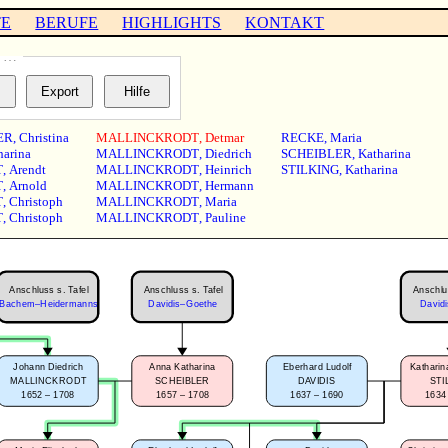
TE
BERUFE
HIGHLIGHTS
KONTAKT
e …
ER
,
Christina
MALLINCKRODT
,
Detmar
RECKE
,
Maria
harina
MALLINCKRODT
,
Diedrich
SCHEIBLER
,
Katharina
T
,
Arendt
MALLINCKRODT
,
Heinrich
STILKING
,
Katharina
T
,
Arnold
MALLINCKRODT
,
Hermann
T
,
Christoph
MALLINCKRODT
,
Maria
T
,
Christoph
MALLINCKRODT
,
Pauline
Anschluss s. Tafel
Anschlu
Anschluss s. Tafel
Davidis–Goethe
Davidi
Bachem–Heidermanns
Johann Diedrich
Anna Katharina
Eberhard Ludolf
Katharin
MALLINCKRODT
SCHEIBLER
DAVIDIS
STI
1652 – 1708
1657 – 1708
1637 – 1690
1634