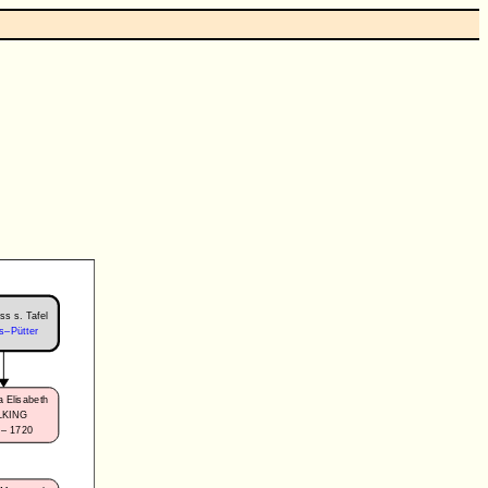
ss s. Tafel
s–Pütter
a Elisabeth
LKING
 – 1720