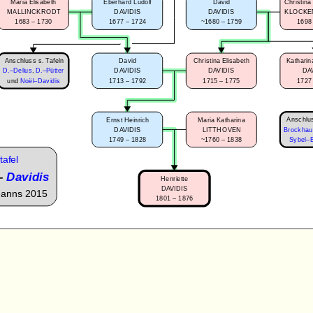
Maria Elisabeth
Eberhard Ludolf
David
Christin
MALLINCKRODT
DAVIDIS
DAVIDIS
KLOCKE
1683 – 1730
1677 – 1724
~1680 – 1759
1698
Anschluss s. Tafeln
David
Christina Elisabeth
Katharin
D.–Delius
,
D.–Pütter
DAVIDIS
DAVIDIS
DA
1713 – 1792
1715 – 1775
1727
und
Noël–Davidis
Anschlus
Ernst Heinrich
Maria Katharina
DAVIDIS
LITTHOVEN
Brockhau
1749 – 1828
~1760 – 1838
Sybel–
tafel
–
Davidis
Henriette
DAVIDIS
manns 2015
1801 – 1876