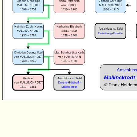
Johann Christoph
Anna Petronella
Johann Christoph
MALLINCKRODT
von FORELL
MALLINCKRODT
1698 – 1751
1710 – 1766
1656 – 1715
Heinrich Zach. Herm.
Katharina Elisabeth
Anschluss s. Tafel
MALLINCKRODT
BIELEFELD
Eulenberg–Goethe
1733 – 1788
1748 – 1808
Christian Detmar Karl
Mar. Bernhardina Kath.
von MALLINCKRODT
von HARTMANN
1769 – 1842
1787 – 1834
Anschluss
Mallinckrodt
Anschluss s. Tafel
Pauline
von MALLINCKRODT
Droste-Hülshoff –
©
Frank Heider
1817 – 1881
Mallinckrodt