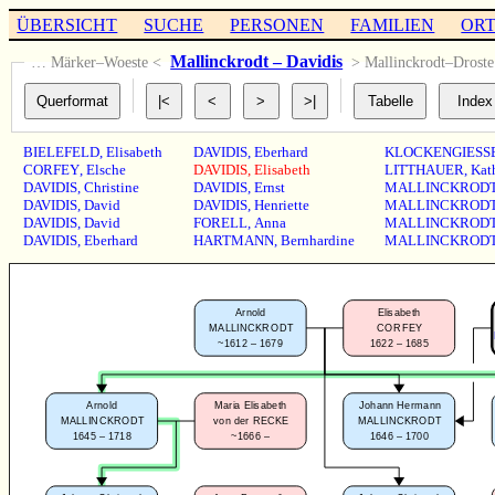
ÜBERSICHT
SUCHE
PERSONEN
FAMILIEN
OR
Mallinckrodt – Davidis
… Märker–Woeste <
> Mallinckrodt–Drost
BIELEFELD
,
Elisabeth
DAVIDIS
,
Eberhard
KLOCKENGIESS
CORFEY
,
Elsche
DAVIDIS
,
Elisabeth
LITTHAUER
,
Kat
DAVIDIS
,
Christine
DAVIDIS
,
Ernst
MALLINCKROD
DAVIDIS
,
David
DAVIDIS
,
Henriette
MALLINCKROD
DAVIDIS
,
David
FORELL
,
Anna
MALLINCKROD
DAVIDIS
,
Eberhard
HARTMANN
,
Bernhardine
MALLINCKROD
Arnold
Elisabeth
MALLINCKRODT
CORFEY
~1612 – 1679
1622 – 1685
Arnold
Maria Elisabeth
Johann Hermann
MALLINCKRODT
von der RECKE
MALLINCKRODT
1645 – 1718
~1666 –
1646 – 1700