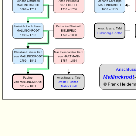
Johann Christoph
Anna Petronella
Johann Christoph
MALLINCKRODT
von FORELL
MALLINCKRODT
1698 – 1751
1710 – 1766
1656 – 1715
Heinrich Zach. Herm.
Katharina Elisabeth
Anschluss s. Tafel
MALLINCKRODT
BIELEFELD
Eulenberg–Goethe
1733 – 1788
1748 – 1808
Christian Detmar Karl
Mar. Bernhardina Kath.
von MALLINCKRODT
von HARTMANN
1769 – 1842
1787 – 1834
Anschluss
Mallinckrodt
Anschluss s. Tafel
Pauline
von MALLINCKRODT
Droste-Hülshoff –
©
Frank Heider
1817 – 1881
Mallinckrodt