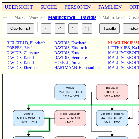
ÜBERSICHT
SUCHE
PERSONEN
FAMILIEN
OR
Mallinckrodt – Davidis
… Märker–Woeste <
> Mallinckrodt–Drost
BIELEFELD
,
Elisabeth
DAVIDIS
,
Eberhard
KLOCKENGIESS
CORFEY
,
Elsche
DAVIDIS
,
Elisabeth
LITTHAUER
,
Kat
DAVIDIS
,
Christine
DAVIDIS
,
Ernst
MALLINCKROD
DAVIDIS
,
David
DAVIDIS
,
Henriette
MALLINCKROD
DAVIDIS
,
David
FORELL
,
Anna
MALLINCKROD
DAVIDIS
,
Eberhard
HARTMANN
,
Bernhardine
MALLINCKROD
Arnold
Elisabeth
MALLINCKRODT
CORFEY
~1612 – 1679
1622 – 1685
Arnold
Maria Elisabeth
Johann Hermann
MALLINCKRODT
von der RECKE
MALLINCKRODT
1645 – 1718
~1666 –
1646 – 1700