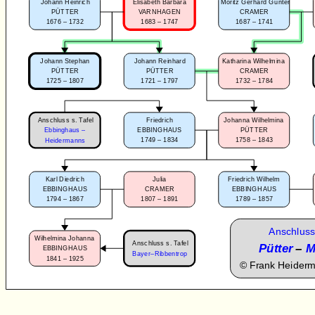
Johann Heinrich
Elisabeth Barbara
Moritz Gerhard Gunter
PÜTTER
VARNHAGEN
CRAMER
1676 – 1732
1683 – 1747
1687 – 1741
Johann Stephan
Johann Reinhard
Katharina Wilhelmina
PÜTTER
PÜTTER
CRAMER
1725 – 1807
1721 – 1797
1732 – 1784
Anschluss s. Tafel
Friedrich
Johanna Wilhelmina
Ebbinghaus –
EBBINGHAUS
PÜTTER
1749 – 1834
1758 – 1843
Heidermanns
Karl Diedrich
Julia
Friedrich Wilhelm
EBBINGHAUS
CRAMER
EBBINGHAUS
1794 – 1867
1807 – 1891
1789 – 1857
Anschluss
Wilhelmina Johanna
Anschluss s. Tafel
Pütter
–
M
EBBINGHAUS
Bayer–Ribbentrop
1841 – 1925
©
Frank Heider