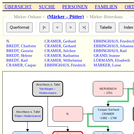
ÜBERSICHT
SUCHE
PERSONEN
FAMILIEN
OR
(Märker – Pütter)
… Märker–Osthaus <
> Märker–Rittershaus …
N.
CRAMER
,
Gerhard
EBBINGHAUS
,
Friedric
BREDT
,
Charlotte
CRAMER
,
Gerhard
EBBINGHAUS
,
Johanna
BREDT
,
Goswin
CRAMER
,
Julchen
EBBINGHAUS
,
Karl
BREDT
,
Helene
CRAMER
,
Katharina
GRAND
,
Jeanne
BREDT
,
Karl
CRAMER
,
Wilhelmina
LÜRMANN
,
Elisabeth
CRAMER
,
Caspar
EBBINGHAUS
,
Friedrich
MÄRKER
,
Luise
Anschluss s. Tafel
Varnhagen –
NERVENICH
–
1701
Heidermanns
Caspar Gerhard
Anschluss s. Tafel
N.
CRAMER
Pütter–Heidermanns
~1662 – 1706