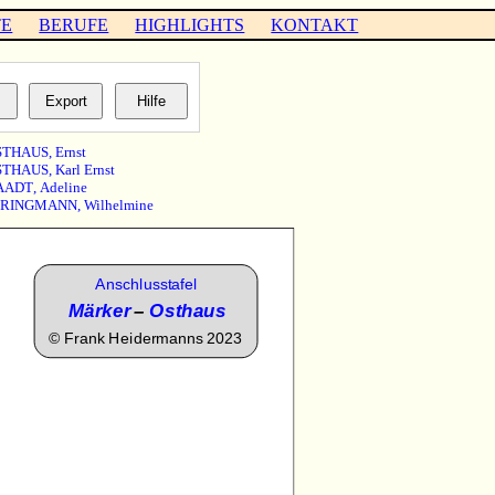
TE
BERUFE
HIGHLIGHTS
KONTAKT
STHAUS
,
Ernst
STHAUS
,
Karl Ernst
AADT
,
Adeline
PRINGMANN
,
Wilhelmine
Anschlusstafel
Märker
–
Osthaus
©
Frank Heidermanns 2023