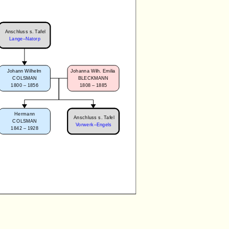
Anschluss s. Tafel
Lange–Natorp
Johann Wilhelm
Johanna Wilh. Emilia
COLSMAN
BLECKMANN
1800 – 1856
1808 – 1885
Hermann
Anschluss s. Tafel
COLSMAN
Vorwerk–Engels
1842 – 1928