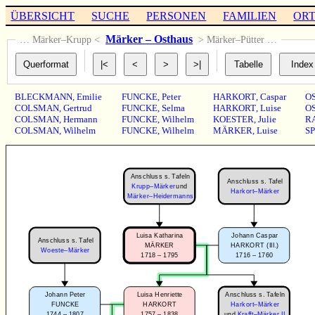
ÜBERSICHT
SUCHE
PERSONEN
FAMILIEN
OR
Märker – Osthaus
… Märker–Krupp <
> Märker–Pütter …
BLECKMANN
,
Emilie
FUNCKE
,
Peter
HARKORT
,
Caspar
O
COLSMAN
,
Gertrud
FUNCKE
,
Selma
HARKORT
,
Luise
O
COLSMAN
,
Hermann
FUNCKE
,
Wilhelm
KOESTER
,
Julie
R
COLSMAN
,
Wilhelm
FUNCKE
,
Wilhelm
MÄRKER
,
Luise
S
Anschluss s. Tafeln
Anschluss s. Tafel
Krupp–Märker
und
Harkort–Märker
Märker–Heidermanns
Luisa Katharina
Johann Caspar
Anschluss s. Tafel
MÄRKER
HARKORT (III.)
Woeste–Märker
1718 – 1795
1716 – 1760
Anschluss s. Tafeln
Luisa Henriette
Johann Peter
HARKORT
Harkort–Märker
FUNCKE
1757 – 1838
1744 – 1807
und
Krafft–Märker II