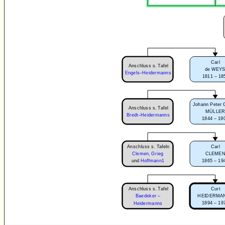
Carl
Anschluss s. Tafel
de WEY
Engels–Heidermanns
1811 – 18
Johann Peter 
Anschluss s. Tafel
MÜLLE
Bredt–Heidermanns
1844 – 19
Anschluss s. Tafeln
Carl
Clemen
,
Grieg
CLEME
1865 – 19
und
Hoffmann1
Anschluss s. Tafel
Curt
Baedeker –
HEIDERMA
1894 – 19
Heidermanns