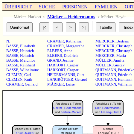
ÜBERSICHT
SUCHE
PERSONEN
FAMILIEN
OR
Märker – Heidermanns
… Märker–Harkort <
> Märker–Heydt …
N.
CRAMER
,
Katharina
MERCKER
,
Bertram
BASSE
,
Elisabeth
CRAMER
,
Margaretha
MERCKER
,
Christoph
BASSE
,
Heinrich
ELBERS
,
Anna
MERCKER
,
Christoph
BASSE
,
Heinrich
ELBERS
,
Diedrich
MERCKER
,
Maria
BASSE
,
Melchior
GRAND
,
Jeanne
MÜLLER
,
Annita
BASSE
,
Reinhard
HARKORT
,
Caspar
MÜLLER
,
Gustav
BASSE
,
Wilhelmine
HARKORT
,
Caspar
QUITMANN
,
Friederik
CLEMEN
,
Carl
HEIDERMANNS
,
Curt
QUITMANN
,
Friedrich
CLEMEN
,
Ruth
LANGRÖTGER
,
Gertrud
QUITMANN
,
Hermann
CRAMER
,
Gerhard
MÄRKER
,
Luise
QUITMANN
,
Wilhelm
Anschluss s. Tafeln
Anschluss s. Tafeln
Goethe–Heidermanns I
Eller–Heidermanns I
und
Kortum–Märker
und
Lessing–Heid. I
Anschluss s. Tafeln
Johann Bertram
Gertrud
Krupp–Märker
und
MERCKER
LANGRÖTGER