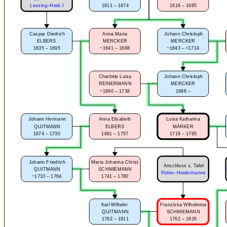
1611 – 1674
1616 – 1685
Lessing–Heid. I
Caspar Diedrich
Anna Maria
Johann Christoph
ELBERS
MERCKER
MERCKER
1635 – 1695
~1641 – 1688
~1643 – <1714
Charlotte Luisa
Johann Christoph
REINERMANN
MERCKER
~1690 – 1738
1688 –
Johann Hermann
Anna Elisabeth
Luisa Katharina
QUITMANN
ELBERS
MÄRKER
1674 – 1730
1681 – 1757
1718 – 1795
Johann Friedrich
Maria Johanna Christ.
Anschluss s. Tafel
QUITMANN
SCHMIEMANN
Pütter–Heidermanns
~1710 – 1764
1741 – 1780
Karl Wilhelm
Franziska Wilhelmina
QUITMANN
SCHMIEMANN
1762 – 1811
1762 – 1826