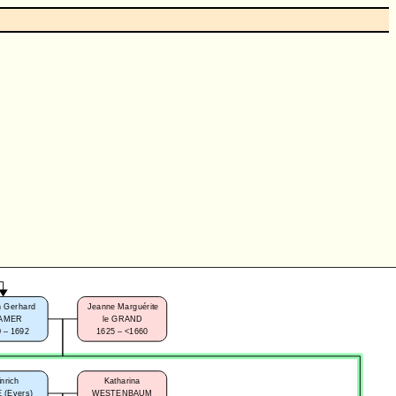
 Gerhard
Jeanne Marguérite
AMER
le GRAND
 – 1692
1625 – <1660
nrich
Katharina
 (Evers)
WESTENBAUM