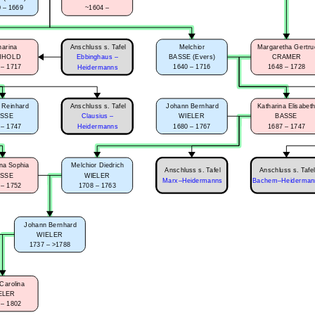
 – 1669
~1604 –
Anschluss s. Tafel
harina
Melchior
Margaretha Gertru
NHOLD
Ebbinghaus –
BASSE (Evers)
CRAMER
 – 1717
1640 – 1716
1648 – 1728
Heidermanns
Anschluss s. Tafel
 Reinhard
Johann Bernhard
Katharina Elisabet
SSE
Clausius –
WIELER
BASSE
 – 1747
1680 – 1767
1687 – 1747
Heidermanns
ina Sophia
Melchior Diedrich
Anschluss s. Tafel
Anschluss s. Tafel
SSE
WIELER
Bachem–Heiderman
Marx–Heidermanns
 – 1752
1708 – 1763
Johann Bernhard
WIELER
1737 – >1788
Carolina
ELER
 – 1802