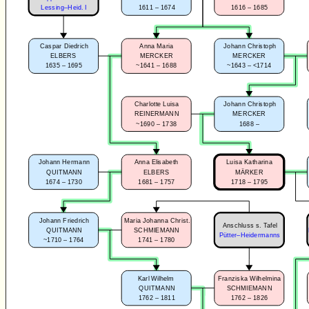
1611 – 1674
1616 – 1685
Lessing–Heid. I
Caspar Diedrich
Anna Maria
Johann Christoph
ELBERS
MERCKER
MERCKER
1635 – 1695
~1641 – 1688
~1643 – <1714
Charlotte Luisa
Johann Christoph
REINERMANN
MERCKER
~1690 – 1738
1688 –
Johann Hermann
Anna Elisabeth
Luisa Katharina
QUITMANN
ELBERS
MÄRKER
1674 – 1730
1681 – 1757
1718 – 1795
Johann Friedrich
Maria Johanna Christ.
Anschluss s. Tafel
QUITMANN
SCHMIEMANN
Pütter–Heidermanns
~1710 – 1764
1741 – 1780
Karl Wilhelm
Franziska Wilhelmina
QUITMANN
SCHMIEMANN
1762 – 1811
1762 – 1826