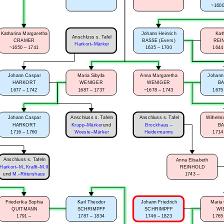
~1600
Katharina Margaretha
Johann Heinrich
Kat
Anschluss s. Tafel
CRAMER
BASSE (Evers)
REI
Harkort–Märker
~1650 – 1741
1635 – 1700
1644
Johann Caspar
Maria Sibylla
Anna Margaretha
Johann
HARKORT
WENIGER
WENIGER
BA
1677 – 1742
1687 – 1737
~1678 – 1743
1675
Anschluss s. Tafeln
Anschluss s. Tafel
Johann Caspar
Wilhelm
HARKORT
Krupp–Märker
und
Brockhaus –
BA
1716 – 1760
1714
Woeste–Märker
Heidermanns
Anschluss s. Tafeln
Anna Elisabeth
Harkort–M.
,
Krafft–M.II
REINHOLD
1743 –
und
M.–Rittershaus
Johann Friedrich
Maria 
Friederika Sophia
Karl Theodor
SCHRIMPFF
WI
QUITMANN
SCHRIMPFF
1746 – 1823
1765
1791 –
1787 – 1834