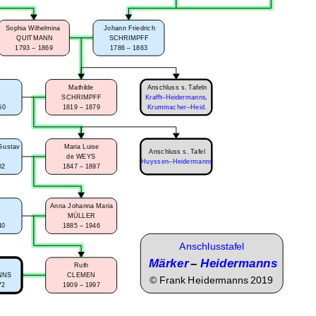
Sophia Wilhelmina
Johann Friedrich
QUITMANN
SCHRIMPFF
1793 – 1869
1786 – 1863
Anschluss s. Tafeln
Mathilde
S
SCHRIMPFF
Krafft–Heidermanns
,
50
1819 – 1879
Krummacher–Heid.
Gustav
Maria Luise
Anschluss s. Tafel
R
de WEYS
Huyssen–Heidermanns
02
1847 – 1897
Anna Johanna Maria
N
MÜLLER
40
1885 – 1946
Anschlusstafel
Märker
–
Heidermanns
Ruth
NNS
CLEMEN
©
Frank Heidermanns 2019
72
1909 – 1997