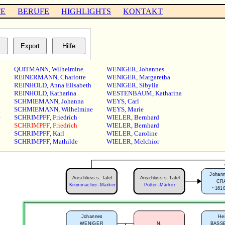
TE
BERUFE
HIGHLIGHTS
KONTAKT
QUITMANN
,
Wilhelmine
WENIGER
,
Johannes
REINERMANN
,
Charlotte
WENIGER
,
Margaretha
REINHOLD
,
Anna Elisabeth
WENIGER
,
Sibylla
REINHOLD
,
Katharina
WESTENBAUM
,
Katharina
SCHMIEMANN
,
Johanna
WEYS
,
Carl
SCHMIEMANN
,
Wilhelmine
WEYS
,
Marie
e
SCHRIMPFF
,
Friedrich
WIELER
,
Bernhard
SCHRIMPFF
,
Friedrich
WIELER
,
Bernhard
SCHRIMPFF
,
Karl
WIELER
,
Caroline
SCHRIMPFF
,
Mathilde
WIELER
,
Melchior
Johann
Anschluss s. Tafel
Anschluss s. Tafel
CR
Pütter–Märker
Krummacher–Märker
~1610
Johannes
Hei
WENIGER
N.
BASSE