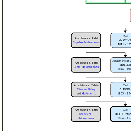
Carl
Anschluss s. Tafel
de WEY
Engels–Heidermanns
1811 – 18
Johann Peter 
Anschluss s. Tafel
MÜLLE
Bredt–Heidermanns
1844 – 19
Anschluss s. Tafeln
Carl
Clemen
,
Grieg
CLEME
1865 – 19
und
Hoffmann1
Anschluss s. Tafel
Curt
Baedeker –
HEIDERMA
1894 – 19
Heidermanns