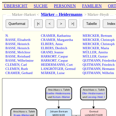
ÜBERSICHT
SUCHE
PERSONEN
FAMILIEN
OR
Märker – Heidermanns
… Märker–Harkort <
> Märker–Heydt …
N.
CRAMER
,
Katharina
MERCKER
,
Bertram
BASSE
,
Elisabeth
CRAMER
,
Margaretha
MERCKER
,
Christoph
BASSE
,
Heinrich
ELBERS
,
Anna
MERCKER
,
Christoph
BASSE
,
Heinrich
ELBERS
,
Diedrich
MERCKER
,
Maria
BASSE
,
Melchior
GRAND
,
Jeanne
MÜLLER
,
Annita
BASSE
,
Reinhard
HARKORT
,
Caspar
MÜLLER
,
Gustav
BASSE
,
Wilhelmine
HARKORT
,
Caspar
QUITMANN
,
Friederik
CLEMEN
,
Carl
HEIDERMANNS
,
Curt
QUITMANN
,
Friedrich
CLEMEN
,
Ruth
LANGRÖTGER
,
Gertrud
QUITMANN
,
Hermann
CRAMER
,
Gerhard
MÄRKER
,
Luise
QUITMANN
,
Wilhelm
Anschluss s. Tafeln
Anschluss s. Tafeln
Goethe–Heidermanns I
Eller–Heidermanns I
und
Kortum–Märker
und
Lessing–Heid. I
Anschluss s. Tafeln
Johann Bertram
Gertrud
Krupp–Märker
und
MERCKER
LANGRÖTGER