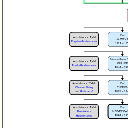
Carl
Anschluss s. Tafel
de WEY
Engels–Heidermanns
1811 – 18
Johann Peter 
Anschluss s. Tafel
MÜLLE
Bredt–Heidermanns
1844 – 19
Anschluss s. Tafeln
Carl
Clemen
,
Grieg
CLEME
1865 – 19
und
Hoffmann1
Anschluss s. Tafel
Curt
Baedeker –
HEIDERMA
1894 – 19
Heidermanns