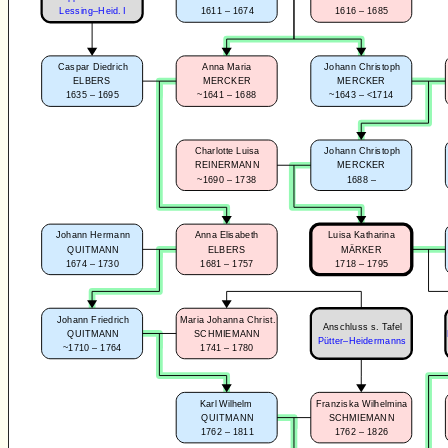
1611 – 1674
1616 – 1685
Lessing–Heid. I
Caspar Diedrich
Anna Maria
Johann Christoph
ELBERS
MERCKER
MERCKER
1635 – 1695
~1641 – 1688
~1643 – <1714
Charlotte Luisa
Johann Christoph
REINERMANN
MERCKER
~1690 – 1738
1688 –
Johann Hermann
Anna Elisabeth
Luisa Katharina
QUITMANN
ELBERS
MÄRKER
1674 – 1730
1681 – 1757
1718 – 1795
Johann Friedrich
Maria Johanna Christ.
Anschluss s. Tafel
QUITMANN
SCHMIEMANN
Pütter–Heidermanns
~1710 – 1764
1741 – 1780
Karl Wilhelm
Franziska Wilhelmina
QUITMANN
SCHMIEMANN
1762 – 1811
1762 – 1826