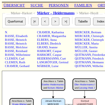
ÜBERSICHT
SUCHE
PERSONEN
FAMILIEN
OR
Märker – Heidermanns
… Märker–Harkort <
> Märker–Heydt …
N.
CRAMER
,
Katharina
MERCKER
,
Bertram
BASSE
,
Elisabeth
CRAMER
,
Margaretha
MERCKER
,
Christoph
BASSE
,
Heinrich
ELBERS
,
Anna
MERCKER
,
Christoph
BASSE
,
Heinrich
ELBERS
,
Diedrich
MERCKER
,
Maria
BASSE
,
Melchior
GRAND
,
Jeanne
MÜLLER
,
Annita
BASSE
,
Reinhard
HARKORT
,
Caspar
MÜLLER
,
Gustav
BASSE
,
Wilhelmine
HARKORT
,
Caspar
QUITMANN
,
Friederik
CLEMEN
,
Carl
HEIDERMANNS
,
Curt
QUITMANN
,
Friedrich
CLEMEN
,
Ruth
LANGRÖTGER
,
Gertrud
QUITMANN
,
Hermann
CRAMER
,
Gerhard
MÄRKER
,
Luise
QUITMANN
,
Wilhelm
Anschluss s. Tafeln
Anschluss s. Tafeln
Goethe–Heidermanns I
Eller–Heidermanns I
und
Kortum–Märker
und
Lessing–Heid. I
Anschluss s. Tafeln
Johann Bertram
Gertrud
Krupp–Märker
und
MERCKER
LANGRÖTGER