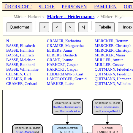
ÜBERSICHT
SUCHE
PERSONEN
FAMILIEN
OR
Märker – Heidermanns
… Märker–Harkort <
> Märker–Heydt …
N.
CRAMER
,
Katharina
MERCKER
,
Bertram
BASSE
,
Elisabeth
CRAMER
,
Margaretha
MERCKER
,
Christoph
BASSE
,
Heinrich
ELBERS
,
Anna
MERCKER
,
Christoph
BASSE
,
Heinrich
ELBERS
,
Diedrich
MERCKER
,
Maria
BASSE
,
Melchior
GRAND
,
Jeanne
MÜLLER
,
Annita
BASSE
,
Reinhard
HARKORT
,
Caspar
MÜLLER
,
Gustav
BASSE
,
Wilhelmine
HARKORT
,
Caspar
QUITMANN
,
Friederik
CLEMEN
,
Carl
HEIDERMANNS
,
Curt
QUITMANN
,
Friedrich
CLEMEN
,
Ruth
LANGRÖTGER
,
Gertrud
QUITMANN
,
Hermann
CRAMER
,
Gerhard
MÄRKER
,
Luise
QUITMANN
,
Wilhelm
Anschluss s. Tafeln
Anschluss s. Tafeln
Goethe–Heidermanns I
Eller–Heidermanns I
und
Kortum–Märker
und
Lessing–Heid. I
Anschluss s. Tafeln
Johann Bertram
Gertrud
Krupp–Märker
und
MERCKER
LANGRÖTGER