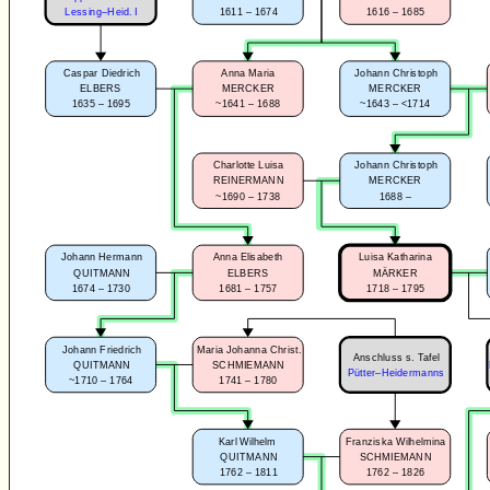
1611 – 1674
1616 – 1685
Lessing–Heid. I
Caspar Diedrich
Anna Maria
Johann Christoph
ELBERS
MERCKER
MERCKER
1635 – 1695
~1641 – 1688
~1643 – <1714
Charlotte Luisa
Johann Christoph
REINERMANN
MERCKER
~1690 – 1738
1688 –
Johann Hermann
Anna Elisabeth
Luisa Katharina
QUITMANN
ELBERS
MÄRKER
1674 – 1730
1681 – 1757
1718 – 1795
Johann Friedrich
Maria Johanna Christ.
Anschluss s. Tafel
QUITMANN
SCHMIEMANN
Pütter–Heidermanns
~1710 – 1764
1741 – 1780
Karl Wilhelm
Franziska Wilhelmina
QUITMANN
SCHMIEMANN
1762 – 1811
1762 – 1826