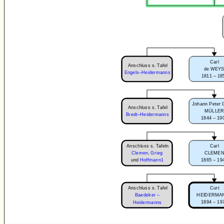
Carl
Anschluss s. Tafel
de WEY
Engels–Heidermanns
1811 – 18
Johann Peter 
Anschluss s. Tafel
MÜLLE
Bredt–Heidermanns
1844 – 19
Anschluss s. Tafeln
Carl
Clemen
,
Grieg
CLEME
1865 – 19
und
Hoffmann1
Anschluss s. Tafel
Curt
Baedeker –
HEIDERMA
1894 – 19
Heidermanns