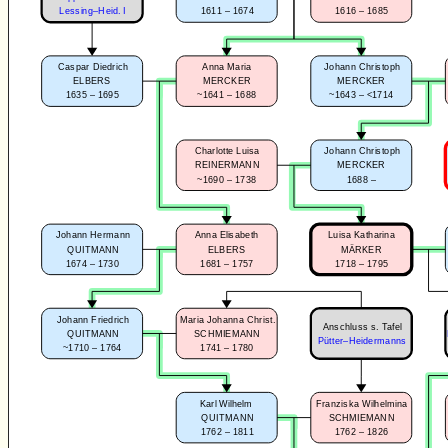
1611 – 1674
1616 – 1685
Lessing–Heid. I
Caspar Diedrich
Anna Maria
Johann Christoph
ELBERS
MERCKER
MERCKER
1635 – 1695
~1641 – 1688
~1643 – <1714
Charlotte Luisa
Johann Christoph
REINERMANN
MERCKER
~1690 – 1738
1688 –
Johann Hermann
Anna Elisabeth
Luisa Katharina
QUITMANN
ELBERS
MÄRKER
1674 – 1730
1681 – 1757
1718 – 1795
Johann Friedrich
Maria Johanna Christ.
Anschluss s. Tafel
QUITMANN
SCHMIEMANN
Pütter–Heidermanns
~1710 – 1764
1741 – 1780
Karl Wilhelm
Franziska Wilhelmina
QUITMANN
SCHMIEMANN
1762 – 1811
1762 – 1826