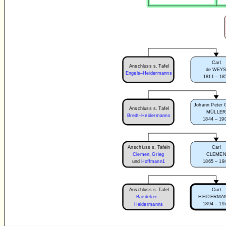
Carl
Anschluss s. Tafel
de WEY
Engels–Heidermanns
1811 – 18
Johann Peter 
Anschluss s. Tafel
MÜLLE
Bredt–Heidermanns
1844 – 19
Anschluss s. Tafeln
Carl
Clemen
,
Grieg
CLEME
1865 – 19
und
Hoffmann1
Anschluss s. Tafel
Curt
Baedeker –
HEIDERMA
1894 – 19
Heidermanns