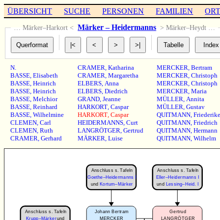
ÜBERSICHT
SUCHE
PERSONEN
FAMILIEN
OR
Märker – Heidermanns
… Märker–Harkort <
> Märker–Heydt …
N.
CRAMER
,
Katharina
MERCKER
,
Bertram
BASSE
,
Elisabeth
CRAMER
,
Margaretha
MERCKER
,
Christoph
BASSE
,
Heinrich
ELBERS
,
Anna
MERCKER
,
Christoph
BASSE
,
Heinrich
ELBERS
,
Diedrich
MERCKER
,
Maria
BASSE
,
Melchior
GRAND
,
Jeanne
MÜLLER
,
Annita
BASSE
,
Reinhard
HARKORT
,
Caspar
MÜLLER
,
Gustav
BASSE
,
Wilhelmine
HARKORT
,
Caspar
QUITMANN
,
Friederik
CLEMEN
,
Carl
HEIDERMANNS
,
Curt
QUITMANN
,
Friedrich
CLEMEN
,
Ruth
LANGRÖTGER
,
Gertrud
QUITMANN
,
Hermann
CRAMER
,
Gerhard
MÄRKER
,
Luise
QUITMANN
,
Wilhelm
Anschluss s. Tafeln
Anschluss s. Tafeln
Goethe–Heidermanns I
Eller–Heidermanns I
und
Kortum–Märker
und
Lessing–Heid. I
Anschluss s. Tafeln
Johann Bertram
Gertrud
Krupp–Märker
und
MERCKER
LANGRÖTGER