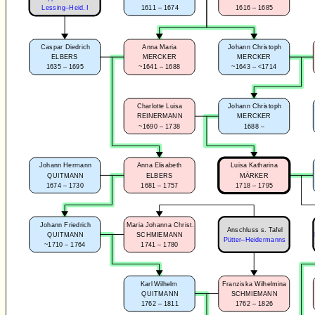
1611 – 1674
1616 – 1685
Lessing–Heid. I
Caspar Diedrich
Anna Maria
Johann Christoph
ELBERS
MERCKER
MERCKER
1635 – 1695
~1641 – 1688
~1643 – <1714
Charlotte Luisa
Johann Christoph
REINERMANN
MERCKER
~1690 – 1738
1688 –
Johann Hermann
Anna Elisabeth
Luisa Katharina
QUITMANN
ELBERS
MÄRKER
1674 – 1730
1681 – 1757
1718 – 1795
Johann Friedrich
Maria Johanna Christ.
Anschluss s. Tafel
QUITMANN
SCHMIEMANN
Pütter–Heidermanns
~1710 – 1764
1741 – 1780
Karl Wilhelm
Franziska Wilhelmina
QUITMANN
SCHMIEMANN
1762 – 1811
1762 – 1826