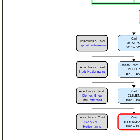
Carl
Anschluss s. Tafel
de WEY
Engels–Heidermanns
1811 – 18
Johann Peter 
Anschluss s. Tafel
MÜLLE
Bredt–Heidermanns
1844 – 19
Anschluss s. Tafeln
Carl
Clemen
,
Grieg
CLEME
1865 – 19
und
Hoffmann1
Anschluss s. Tafel
Curt
Baedeker –
HEIDERMA
1894 – 19
Heidermanns