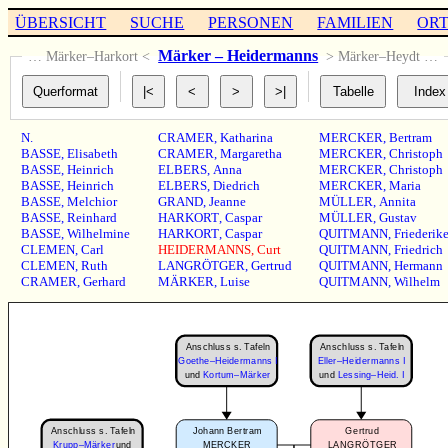
ÜBERSICHT
SUCHE
PERSONEN
FAMILIEN
OR
Märker – Heidermanns
… Märker–Harkort <
> Märker–Heydt …
N.
CRAMER
,
Katharina
MERCKER
,
Bertram
BASSE
,
Elisabeth
CRAMER
,
Margaretha
MERCKER
,
Christoph
BASSE
,
Heinrich
ELBERS
,
Anna
MERCKER
,
Christoph
BASSE
,
Heinrich
ELBERS
,
Diedrich
MERCKER
,
Maria
BASSE
,
Melchior
GRAND
,
Jeanne
MÜLLER
,
Annita
BASSE
,
Reinhard
HARKORT
,
Caspar
MÜLLER
,
Gustav
BASSE
,
Wilhelmine
HARKORT
,
Caspar
QUITMANN
,
Friederik
CLEMEN
,
Carl
HEIDERMANNS
,
Curt
QUITMANN
,
Friedrich
CLEMEN
,
Ruth
LANGRÖTGER
,
Gertrud
QUITMANN
,
Hermann
CRAMER
,
Gerhard
MÄRKER
,
Luise
QUITMANN
,
Wilhelm
Anschluss s. Tafeln
Anschluss s. Tafeln
Goethe–Heidermanns I
Eller–Heidermanns I
und
Kortum–Märker
und
Lessing–Heid. I
Anschluss s. Tafeln
Johann Bertram
Gertrud
Krupp–Märker
und
MERCKER
LANGRÖTGER