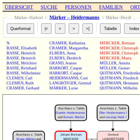
ÜBERSICHT
SUCHE
PERSONEN
FAMILIEN
OR
Märker – Heidermanns
… Märker–Harkort <
> Märker–Heydt …
N.
CRAMER
,
Katharina
MERCKER
,
Bertram
BASSE
,
Elisabeth
CRAMER
,
Margaretha
MERCKER
,
Christoph
BASSE
,
Heinrich
ELBERS
,
Anna
MERCKER
,
Christoph
BASSE
,
Heinrich
ELBERS
,
Diedrich
MERCKER
,
Maria
BASSE
,
Melchior
GRAND
,
Jeanne
MÜLLER
,
Annita
BASSE
,
Reinhard
HARKORT
,
Caspar
MÜLLER
,
Gustav
BASSE
,
Wilhelmine
HARKORT
,
Caspar
QUITMANN
,
Friederik
CLEMEN
,
Carl
HEIDERMANNS
,
Curt
QUITMANN
,
Friedrich
CLEMEN
,
Ruth
LANGRÖTGER
,
Gertrud
QUITMANN
,
Hermann
CRAMER
,
Gerhard
MÄRKER
,
Luise
QUITMANN
,
Wilhelm
Anschluss s. Tafeln
Anschluss s. Tafeln
Goethe–Heidermanns I
Eller–Heidermanns I
und
Kortum–Märker
und
Lessing–Heid. I
Anschluss s. Tafeln
Johann Bertram
Gertrud
Krupp–Märker
und
MERCKER
LANGRÖTGER