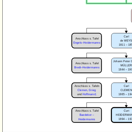
Carl
Anschluss s. Tafel
de WEY
Engels–Heidermanns
1811 – 18
Johann Peter 
Anschluss s. Tafel
MÜLLE
Bredt–Heidermanns
1844 – 19
Anschluss s. Tafeln
Carl
Clemen
,
Grieg
CLEME
1865 – 19
und
Hoffmann1
Anschluss s. Tafel
Curt
Baedeker –
HEIDERMA
1894 – 19
Heidermanns