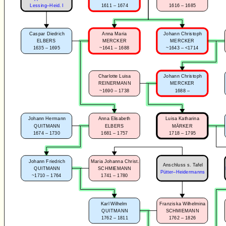
1611 – 1674
1616 – 1685
Lessing–Heid. I
Caspar Diedrich
Anna Maria
Johann Christoph
ELBERS
MERCKER
MERCKER
1635 – 1695
~1641 – 1688
~1643 – <1714
Charlotte Luisa
Johann Christoph
REINERMANN
MERCKER
~1690 – 1738
1688 –
Johann Hermann
Anna Elisabeth
Luisa Katharina
QUITMANN
ELBERS
MÄRKER
1674 – 1730
1681 – 1757
1718 – 1795
Johann Friedrich
Maria Johanna Christ.
Anschluss s. Tafel
QUITMANN
SCHMIEMANN
Pütter–Heidermanns
~1710 – 1764
1741 – 1780
Karl Wilhelm
Franziska Wilhelmina
QUITMANN
SCHMIEMANN
1762 – 1811
1762 – 1826