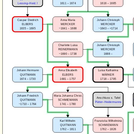
1611 – 1674
1616 – 1685
Lessing–Heid. I
Caspar Diedrich
Anna Maria
Johann Christoph
ELBERS
MERCKER
MERCKER
1635 – 1695
~1641 – 1688
~1643 – <1714
Charlotte Luisa
Johann Christoph
REINERMANN
MERCKER
~1690 – 1738
1688 –
Johann Hermann
Anna Elisabeth
Luisa Katharina
QUITMANN
ELBERS
MÄRKER
1674 – 1730
1681 – 1757
1718 – 1795
Johann Friedrich
Maria Johanna Christ.
Anschluss s. Tafel
QUITMANN
SCHMIEMANN
Pütter–Heidermanns
~1710 – 1764
1741 – 1780
Karl Wilhelm
Franziska Wilhelmina
QUITMANN
SCHMIEMANN
1762 – 1811
1762 – 1826