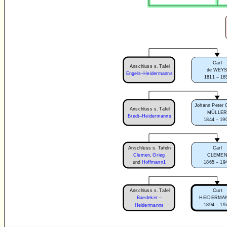
Carl
Anschluss s. Tafel
de WEY
Engels–Heidermanns
1811 – 18
Johann Peter 
Anschluss s. Tafel
MÜLLE
Bredt–Heidermanns
1844 – 19
Anschluss s. Tafeln
Carl
Clemen
,
Grieg
CLEME
1865 – 19
und
Hoffmann1
Anschluss s. Tafel
Curt
Baedeker –
HEIDERMA
1894 – 19
Heidermanns