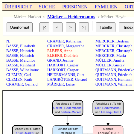
ÜBERSICHT
SUCHE
PERSONEN
FAMILIEN
OR
Märker – Heidermanns
… Märker–Harkort <
> Märker–Heydt …
N.
CRAMER
,
Katharina
MERCKER
,
Bertram
BASSE
,
Elisabeth
CRAMER
,
Margaretha
MERCKER
,
Christoph
BASSE
,
Heinrich
ELBERS
,
Anna
MERCKER
,
Christoph
BASSE
,
Heinrich
ELBERS
,
Diedrich
MERCKER
,
Maria
BASSE
,
Melchior
GRAND
,
Jeanne
MÜLLER
,
Annita
BASSE
,
Reinhard
HARKORT
,
Caspar
MÜLLER
,
Gustav
BASSE
,
Wilhelmine
HARKORT
,
Caspar
QUITMANN
,
Friederik
CLEMEN
,
Carl
HEIDERMANNS
,
Curt
QUITMANN
,
Friedrich
CLEMEN
,
Ruth
LANGRÖTGER
,
Gertrud
QUITMANN
,
Hermann
CRAMER
,
Gerhard
MÄRKER
,
Luise
QUITMANN
,
Wilhelm
Anschluss s. Tafeln
Anschluss s. Tafeln
Goethe–Heidermanns I
Eller–Heidermanns I
und
Kortum–Märker
und
Lessing–Heid. I
Anschluss s. Tafeln
Johann Bertram
Gertrud
Krupp–Märker
und
MERCKER
LANGRÖTGER