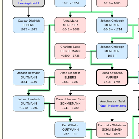
1611 – 1674
1616 – 1685
Lessing–Heid. I
Caspar Diedrich
Anna Maria
Johann Christoph
ELBERS
MERCKER
MERCKER
1635 – 1695
~1641 – 1688
~1643 – <1714
Charlotte Luisa
Johann Christoph
REINERMANN
MERCKER
~1690 – 1738
1688 –
Johann Hermann
Anna Elisabeth
Luisa Katharina
QUITMANN
ELBERS
MÄRKER
1674 – 1730
1681 – 1757
1718 – 1795
Johann Friedrich
Maria Johanna Christ.
Anschluss s. Tafel
QUITMANN
SCHMIEMANN
Pütter–Heidermanns
~1710 – 1764
1741 – 1780
Karl Wilhelm
Franziska Wilhelmina
QUITMANN
SCHMIEMANN
1762 – 1811
1762 – 1826