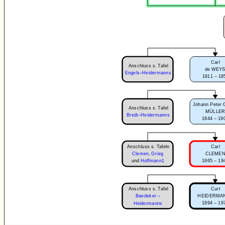
Carl
Anschluss s. Tafel
de WEY
Engels–Heidermanns
1811 – 18
Johann Peter 
Anschluss s. Tafel
MÜLLE
Bredt–Heidermanns
1844 – 19
Anschluss s. Tafeln
Carl
Clemen
,
Grieg
CLEME
1865 – 19
und
Hoffmann1
Anschluss s. Tafel
Curt
Baedeker –
HEIDERMA
1894 – 19
Heidermanns