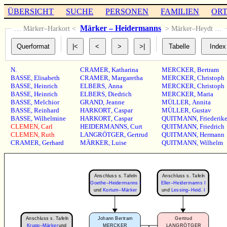
ÜBERSICHT
SUCHE
PERSONEN
FAMILIEN
OR
Märker – Heidermanns
… Märker–Harkort <
> Märker–Heydt …
N.
CRAMER
,
Katharina
MERCKER
,
Bertram
BASSE
,
Elisabeth
CRAMER
,
Margaretha
MERCKER
,
Christoph
BASSE
,
Heinrich
ELBERS
,
Anna
MERCKER
,
Christoph
BASSE
,
Heinrich
ELBERS
,
Diedrich
MERCKER
,
Maria
BASSE
,
Melchior
GRAND
,
Jeanne
MÜLLER
,
Annita
BASSE
,
Reinhard
HARKORT
,
Caspar
MÜLLER
,
Gustav
BASSE
,
Wilhelmine
HARKORT
,
Caspar
QUITMANN
,
Friederik
CLEMEN
,
Carl
HEIDERMANNS
,
Curt
QUITMANN
,
Friedrich
CLEMEN
,
Ruth
LANGRÖTGER
,
Gertrud
QUITMANN
,
Hermann
CRAMER
,
Gerhard
MÄRKER
,
Luise
QUITMANN
,
Wilhelm
Anschluss s. Tafeln
Anschluss s. Tafeln
Goethe–Heidermanns I
Eller–Heidermanns I
und
Kortum–Märker
und
Lessing–Heid. I
Anschluss s. Tafeln
Johann Bertram
Gertrud
Krupp–Märker
und
MERCKER
LANGRÖTGER