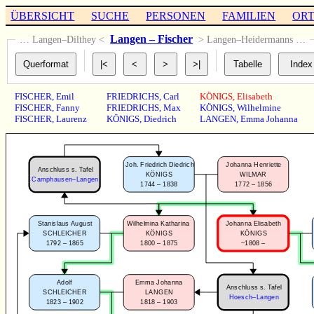
ÜBERSICHT
SUCHE
PERSONEN
FAMILIEN
OR
Langen – Fischer
… Langen–Dilthey <
> Langen–Heidermanns …
FISCHER
,
Emil
FRIEDRICHS
,
Carl
KÖNIGS
,
Elisabeth
FISCHER
,
Fanny
FRIEDRICHS
,
Max
KÖNIGS
,
Wilhelmine
FISCHER
,
Laurenz
KÖNIGS
,
Diedrich
LANGEN
,
Emma Johanna
Joh. Friedrich Diedrich
Johanna Henriette
Anschluss s. Tafel
KÖNIGS
WILMAR
Camphausen–Langen
1744 – 1838
1772 – 1856
Stanislaus August
Wilhelmina Katharina
Johanna Elisabeth
SCHLEICHER
KÖNIGS
KÖNIGS
1792 – 1865
1800 – 1875
~1808 –
Adolf
Emma Johanna
Anschluss s. Tafel
SCHLEICHER
LANGEN
Hoesch–Langen
1823 – 1902
1818 – 1903