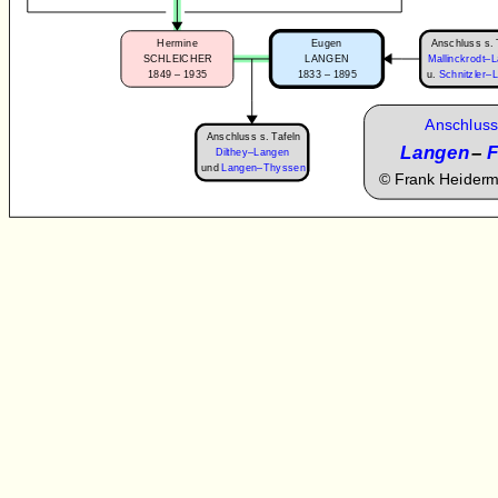
Anschluss s. 
Hermine
Eugen
SCHLEICHER
LANGEN
Mallinckrodt–
1849 – 1935
1833 – 1895
u.
Schnitzler–
Anschluss
Anschluss s. Tafeln
Langen
–
F
Dilthey–Langen
und
Langen–Thyssen
©
Frank Heider