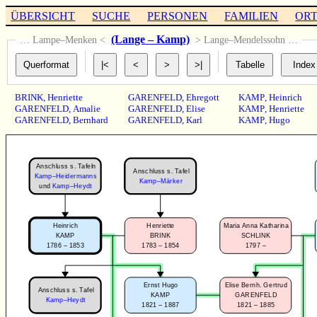
ÜBERSICHT
SUCHE
PERSONEN
FAMILIEN
OR
(Lange – Kamp)
… Lampe–Menken <
> Lange–Mendelssohn …
BRINK
,
Henriette
GARENFELD
,
Ehregott
KAMP
,
Heinrich
GARENFELD
,
Amalie
GARENFELD
,
Elise
KAMP
,
Henriette
GARENFELD
,
Bernhard
GARENFELD
,
Karl
KAMP
,
Hugo
Anschluss s. Tafeln
Anschluss s. Tafel
Kamp–Heidermanns
Kamp–Märker
und
Kamp–Heydt
Heinrich
Henriette
Maria Anna Katharina
KAMP
BRINK
SCHLINK
1786 – 1853
1783 – 1854
1797 –
Ernst Hugo
Elise Bernh. Gertrud
Anschluss s. Tafel
KAMP
GARENFELD
Kamp–Heydt
1821 – 1887
1821 – 1885