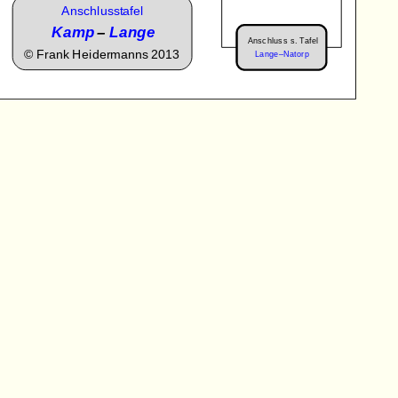
Anschlusstafel
Kamp
–
Lange
Anschluss s. Tafel
©
Frank Heidermanns 2013
Lange–Natorp