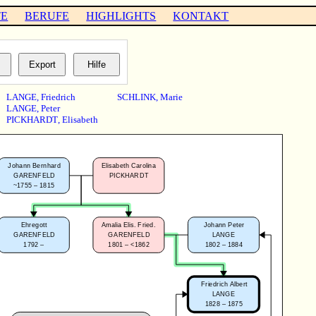
TE
BERUFE
HIGHLIGHTS
KONTAKT
LANGE
,
Friedrich
SCHLINK
,
Marie
LANGE
,
Peter
PICKHARDT
,
Elisabeth
Johann Bernhard
Elisabeth Carolina
GARENFELD
PICKHARDT
~1755 – 1815
Ehregott
Amalia Elis. Fried.
Johann Peter
GARENFELD
GARENFELD
LANGE
1792 –
1801 – <1862
1802 – 1884
Friedrich Albert
LANGE
1828 – 1875