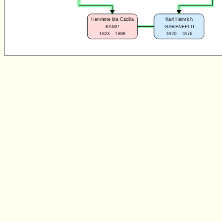
Henriette Ida Cäcilia
Karl Heinrich
KAMP
GARENFELD
1823 – 1888
1820 – 1876