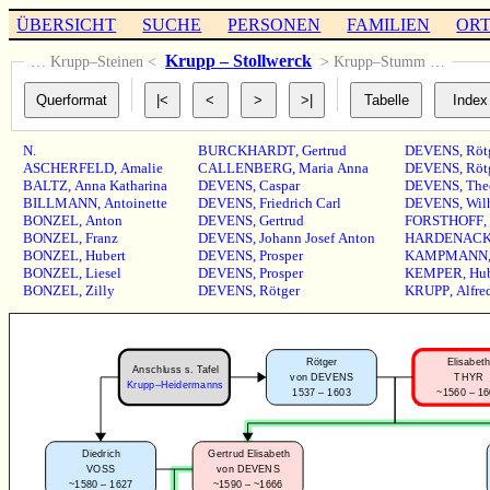
ÜBERSICHT
SUCHE
PERSONEN
FAMILIEN
OR
Krupp – Stollwerck
… Krupp–Steinen <
> Krupp–Stumm …
N.
BURCKHARDT
,
Gertrud
DEVENS
,
Röt
ASCHERFELD
,
Amalie
CALLENBERG
,
Maria Anna
DEVENS
,
Röt
BALTZ
,
Anna Katharina
DEVENS
,
Caspar
DEVENS
,
The
BILLMANN
,
Antoinette
DEVENS
,
Friedrich Carl
DEVENS
,
Wil
BONZEL
,
Anton
DEVENS
,
Gertrud
FORSTHOFF
,
BONZEL
,
Franz
DEVENS
,
Johann Josef Anton
HARDENAC
BONZEL
,
Hubert
DEVENS
,
Prosper
KAMPMANN
BONZEL
,
Liesel
DEVENS
,
Prosper
KEMPER
,
Hub
BONZEL
,
Zilly
DEVENS
,
Rötger
KRUPP
,
Alfre
Rötger
Elisabeth
Anschluss s. Tafel
von DEVENS
THYR
Krupp–Heidermanns
1537 – 1603
~1560 – 1
Diedrich
Gertrud Elisabeth
VOSS
von DEVENS
~1580 – 1627
~1590 – ~1666