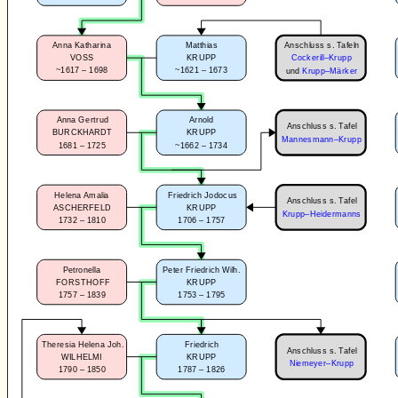
Anschluss s. Tafeln
Anna Katharina
Matthias
VOSS
KRUPP
Cockerill–Krupp
~1617 – 1698
~1621 – 1673
und
Krupp–Märker
Anna Gertrud
Arnold
Anschluss s. Tafel
BURCKHARDT
KRUPP
Mannesmann–Krupp
1681 – 1725
~1662 – 1734
Helena Amalia
Friedrich Jodocus
Anschluss s. Tafel
ASCHERFELD
KRUPP
Krupp–Heidermanns
1732 – 1810
1706 – 1757
Petronella
Peter Friedrich Wilh.
FORSTHOFF
KRUPP
1757 – 1839
1753 – 1795
Theresia Helena Joh.
Friedrich
Anschluss s. Tafel
WILHELMI
KRUPP
Niemeyer–Krupp
1790 – 1850
1787 – 1826