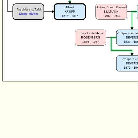
Alfried
Antoin. Franc. Gertrud
Anschluss s. Tafel
KRUPP
BILLMANN
Krupp–Märker
1812 – 1887
1796 – 1863
Emma Emilie Maria
Prosper Caspar
ROSENBERG
DEVEN
1846 – 1927
1834 – 18
Prosper Lu
DEVEN
1872 – 19