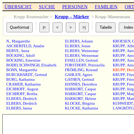
ÜBERSICHT
SUCHE
PERSONEN
FAMILIEN
OR
Krupp – Märker
… Krupp–Krummacher <
> Krupp–Mannesmann 
N.
,
Margarethe
ELBERS
,
Johann
KROESEN
,
G
ASCHERFELD
,
Amalie
ELBERS
,
Jonas
KRUPP
,
Alfr
BERVE
,
Anna
ELBERS
,
Wennemar
KRUPP
,
Ant
BÖCKING
,
Adolf
ELBERS
,
Wennemar
KRUPP
,
Ant
BÖCKING
,
Ernestine
ESSELLEN
,
Gertrud
KRUPP
,
Arn
BODELSCHWINGH
,
Elisabeth
FORSTHOFF
,
Petronella
KRUPP
,
Arn
BONN
,
Margarethe
FRÖHLING
,
Konrad
KRUPP
,
Died
BURCKHARDT
,
Gertrud
GAHLEN
,
Agnes
KRUPP
,
Frie
BURG
,
Katharina
GATHEN
,
Gertrud
KRUPP
,
Frie
CRAMER
,
Katharina
HANNES
,
Dorothea
KRUPP
,
Frie
EICHHOFF
,
August
HARKORT
,
Caspar
KRUPP
,
Jörg
EICHHOFF
,
Bertha
HARKORT
,
Caspar
KRUPP
,
Mar
ELBERS
,
Diedrich
HARKORT
,
Helene
KRUPP
,
Matt
ELBERS
,
Diedrich
KLOCKE
,
Brigitta
KUHWEIDT
ELBERS
,
Janna
KLOCKE
,
Katharina
LANGRÖTG