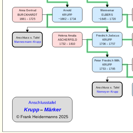
Anna Gertrud
Arnold
Wennemar
BURCKHARDT
KRUPP
ELBERS
1681 – 1725
~1662 – 1734
~1645 – 1720
Helena Amalia
Friedrich Jodocus
Anschluss s. Tafel
ASCHERFELD
KRUPP
Mannesmann–Krupp
1732 – 1810
1706 – 1757
Peter Friedrich Wilh.
KRUPP
1753 – 1795
Anschluss s. Tafel
Niemeyer–Krupp
Anschlusstafel
Krupp
–
Märker
©
Frank Heidermanns 2025