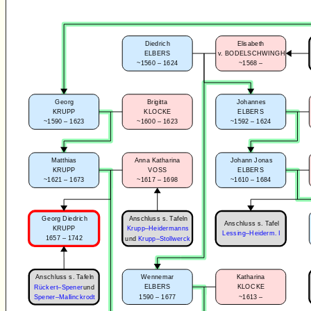
Diedrich
Elisabeth
ELBERS
v. BODELSCHWINGH
~1560 – 1624
~1568 –
Georg
Brigitta
Johannes
KRUPP
KLOCKE
ELBERS
~1590 – 1623
~1600 – 1623
~1592 – 1624
Matthias
Anna Katharina
Johann Jonas
KRUPP
VOSS
ELBERS
~1621 – 1673
~1617 – 1698
~1610 – 1684
Anschluss s. Tafeln
Georg Diedrich
Anschluss s. Tafel
KRUPP
Krupp–Heidermanns
Lessing–Heiderm. I
1657 – 1742
und
Krupp–Stollwerck
Anschluss s. Tafeln
Wennemar
Katharina
ELBERS
KLOCKE
Rückert–Spener
und
1590 – 1677
~1613 –
Spener–Mallinckrodt