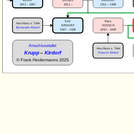
KRUPP
DICKES
KIRDORF
1812 – 1887
1811 –
1811 – 1848
Emil
Klara
Anschluss s. Tafel
KIRDORF
HOESCH
Beckerath–Kirdorf
1847 – 1938
1853 – 1906
Anschlusstafel
Anschluss s. Tafel
Krupp
–
Kirdorf
Hoesch–Kirdorf
©
Frank Heidermanns 2025