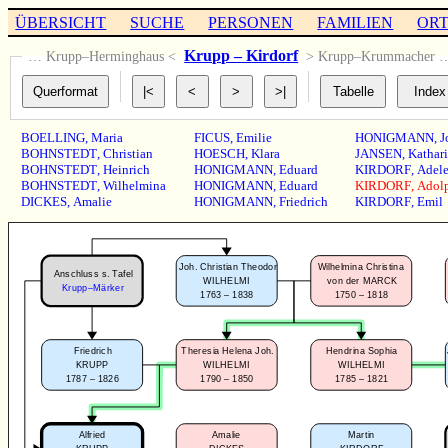
ÜBERSICHT
SUCHE
PERSONEN
FAMILIEN
OR
Krupp – Kirdorf
… Krupp–Herminghaus <
> Krupp–Krummacher 
BOELLING
,
Maria
FICUS
,
Emilie
HONIGMANN
,
J
BOHNSTEDT
,
Christian
HOESCH
,
Klara
JANSEN
,
Kathar
BOHNSTEDT
,
Heinrich
HONIGMANN
,
Eduard
KIRDORF
,
Adel
BOHNSTEDT
,
Wilhelmina
HONIGMANN
,
Eduard
KIRDORF
,
Adol
DICKES
,
Amalie
HONIGMANN
,
Friedrich
KIRDORF
,
Emil
Joh. Christian Theodor
Wilhelmina Christina
Anschluss s. Tafel
WILHELMI
von der MARCK
Krupp–Märker
1763 – 1838
1750 – 1818
Friedrich
Theresia Helena Joh.
Hendrina Sophia
KRUPP
WILHELMI
WILHELMI
1787 – 1826
1790 – 1850
1785 – 1821
Alfried
Amalie
Martin