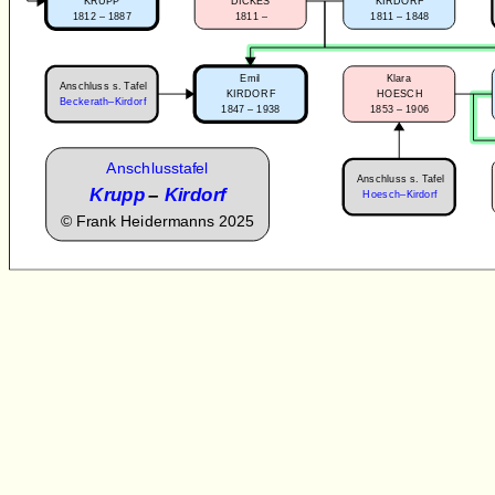
KRUPP
DICKES
KIRDORF
1812 – 1887
1811 –
1811 – 1848
Emil
Klara
Anschluss s. Tafel
KIRDORF
HOESCH
Beckerath–Kirdorf
1847 – 1938
1853 – 1906
Anschlusstafel
Anschluss s. Tafel
Krupp
–
Kirdorf
Hoesch–Kirdorf
©
Frank Heidermanns 2025