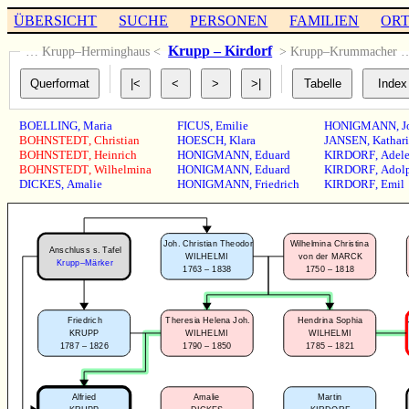
ÜBERSICHT
SUCHE
PERSONEN
FAMILIEN
OR
Krupp – Kirdorf
… Krupp–Herminghaus <
> Krupp–Krummacher 
BOELLING
,
Maria
FICUS
,
Emilie
HONIGMANN
,
J
BOHNSTEDT
,
Christian
HOESCH
,
Klara
JANSEN
,
Kathar
BOHNSTEDT
,
Heinrich
HONIGMANN
,
Eduard
KIRDORF
,
Adel
BOHNSTEDT
,
Wilhelmina
HONIGMANN
,
Eduard
KIRDORF
,
Adol
DICKES
,
Amalie
HONIGMANN
,
Friedrich
KIRDORF
,
Emil
Joh. Christian Theodor
Wilhelmina Christina
Anschluss s. Tafel
WILHELMI
von der MARCK
Krupp–Märker
1763 – 1838
1750 – 1818
Friedrich
Theresia Helena Joh.
Hendrina Sophia
KRUPP
WILHELMI
WILHELMI
1787 – 1826
1790 – 1850
1785 – 1821
Alfried
Amalie
Martin